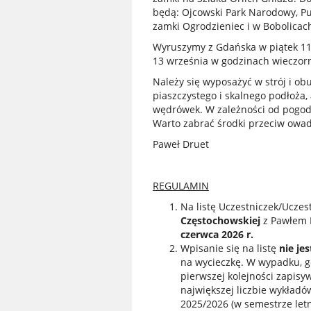
będą: Ojcowski Park Narodowy, Pu
zamki Ogrodzieniec i w Bobolicac
Wyruszymy z Gdańska w piątek 11 
13 września w godzinach wieczor
Należy się wyposażyć w strój i o
piaszczystego i skalnego podłoża
wędrówek. W zależności od pogody
Warto zabrać środki przeciw ow
Paweł Druet
REGULAMIN
Na listę Uczestniczek/Ucze
Częstochowskiej
z Pawłem 
czerwca 2026 r.
Wpisanie się na listę
nie jes
na wycieczkę. W wypadku, gd
pierwszej kolejności zapisy
największej liczbie wykład
2025/2026 (w semestrze let