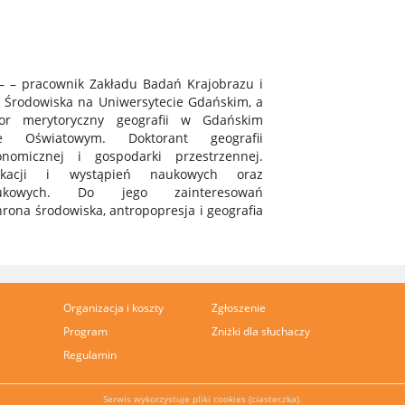
– – pracownik Zakładu Badań Krajobrazu i
a Środowiska na Uniwersytecie Gdańskim, a
tor merytoryczny geografii w Gdańskim
ie Oświatowym. Doktorant geografii
onomicznej i gospodarki przestrzennej.
ikacji i wystąpień naukowych oraz
naukowych. Do jego zainteresowań
hrona środowiska, antropopresja i geografia
Organizacja i koszty
Zgłoszenie
Program
Zniżki dla słuchaczy
Regulamin
Serwis wykorzystuje pliki cookies (ciasteczka).