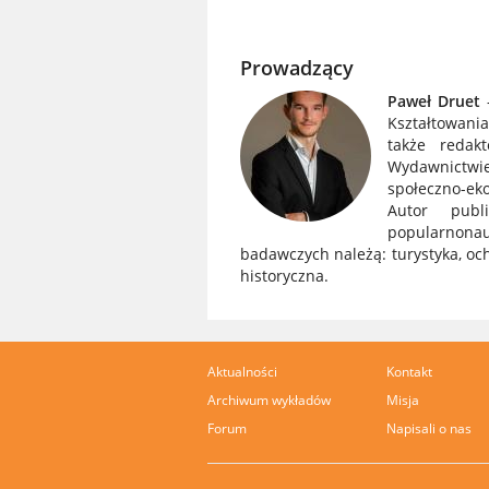
Prowadzący
Paweł Druet
Kształtowani
także redak
Wydawnictw
społeczno-ek
Autor publ
popularno
badawczych należą: turystyka, oc
historyczna.
Aktualności
Kontakt
Archiwum wykładów
Misja
Forum
Napisali o nas