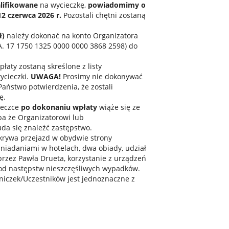
lifikowane
na wycieczkę,
powiadomimy o
12 czerwca 2026 r.
Pozostali chętni zostaną
ł)
należy dokonać na konto Organizatora
. 17 1750 1325 0000 0000 3868 2598) do
łaty zostaną skreślone z listy
ycieczki.
UWAGA!
Prosimy nie dokonywać
Państwo potwierdzenia, że zostali
ę.
ieczce
po dokonaniu wpłaty
wiąże się ze
ba że Organizatorowi lub
da się znaleźć zastępstwo.
krywa przejazd w obydwie strony
śniadaniami w hotelach, dwa obiady, udział
rzez Pawła Drueta, korzystanie z urządzeń
 od następstw nieszczęśliwych wypadków.
tniczek/Uczestników jest jednoznaczne z