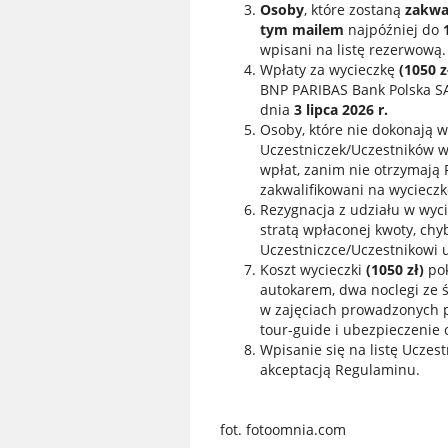
Osoby
, które zostaną
zakwa
tym mailem
najpóźniej do
wpisani na listę rezerwową.
Wpłaty za wycieczkę
(1050 z
BNP PARIBAS Bank Polska SA
dnia
3 lipca 2026 r.
Osoby, które nie dokonają wp
Uczestniczek/Uczestników w
wpłat, zanim nie otrzymają 
zakwalifikowani na wycieczk
Rezygnacja z udziału w wyc
stratą wpłaconej kwoty, chy
Uczestniczce/Uczestnikowi u
Koszt wycieczki
(1050 zł)
po
autokarem, dwa noclegi ze 
w zajęciach prowadzonych p
tour-guide i ubezpieczenie
Wpisanie się na listę Uczes
akceptacją Regulaminu.
fot. fotoomnia.com