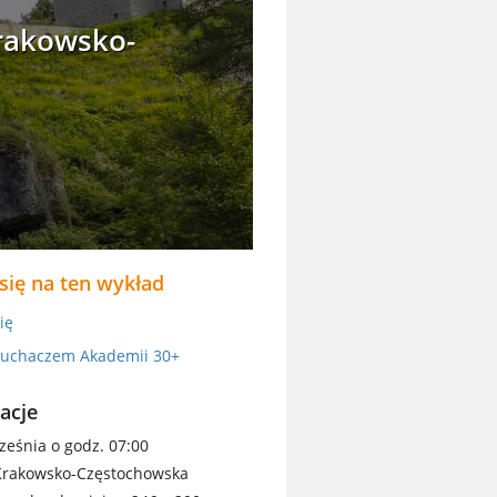
Krakowsko-
 się na ten wykład
ię
łuchaczem Akademii 30+
acje
eśnia o godz. 07:00
Krakowsko-Częstochowska