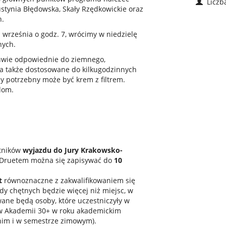
Liczba
stynia Błędowska, Skały Rzędkowickie oraz
h.
września o godz. 7, wrócimy w niedzielę
nych.
buwie odpowiednie do ziemnego,
, a także dostosowane do kilkugodzinnych
 potrzebny może być krem z filtrem.
adom.
stników
wyjazdu do Jury Krakowsko-
Druetem można się zapisywać do
10
t
równoznaczne z zakwalifikowaniem się
y chętnych będzie więcej niż miejsc, w
wane będą osoby, które uczestniczyły w
ów Akademii 30+ w roku akademickim
nim i w semestrze zimowym).