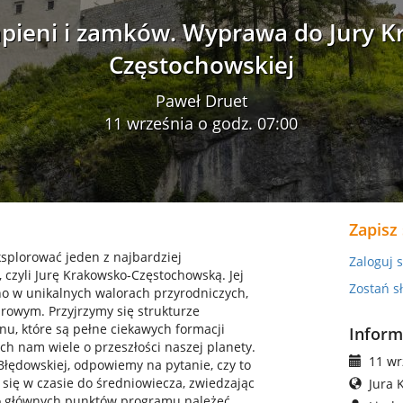
pieni i zamków. Wyprawa do Jury 
Częstochowskiej
Paweł Druet
11 września o godz. 07:00
Zapisz
ksplorować jeden z najbardziej
Zaloguj s
 czyli Jurę Krakowsko-Częstochowską. Jej
Zostań s
no w unikalnych walorach przyrodniczych,
urowym. Przyjrzymy się strukturze
enu, które są pełne ciekawych formacji
Inform
ych nam wiele o przeszłości naszej planety.
11 wrz
łędowskiej, odpowiemy na pytanie, czy to
się w czasie do średniowiecza, zwiedzając
Jura 
Do głównych punktów programu należeć