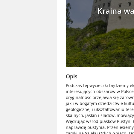
Kraina wa
Opis
Podczas tej wycieczki będziemy e
interesujących obszarów w Polsce,
oryginalność przejawia się zarów
jak i w bogatym dziedzictwie kult
geologicznej i ukształtowaniu ter
skalnych, jaskiń i śladów, mówiąc
Wędrując wśród piasków Pustyni B
naprawdę pustynia. Przeniesiemy 
zamki na Szlaku Orlich Gniazd. 