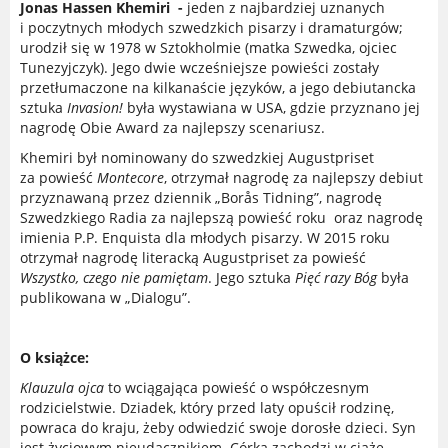
Jonas Hassen Khemiri -
jeden z najbardziej uznanych
i poczytnych młodych szwedzkich pisarzy i dramaturgów;
urodził się w 1978 w Sztokholmie (matka Szwedka, ojciec
Tunezyjczyk). Jego dwie wcześniejsze powieści zostały
przetłumaczone na kilkanaście języków, a jego debiutancka
sztuka
Invasion!
była wystawiana w USA, gdzie przyznano jej
nagrodę Obie Award za najlepszy scenariusz.
Khemiri był nominowany do szwedzkiej Augustpriset
za powieść
Montecore
, otrzymał nagrodę za najlepszy debiut
przyznawaną przez dziennik „Borås Tidning”, nagrodę
Szwedzkiego Radia za najlepszą powieść roku oraz nagrodę
imienia P.P. Enquista dla młodych pisarzy. W 2015 roku
otrzymał nagrodę literacką Augustpriset za powieść
Wszystko, czego nie pamiętam
. Jego sztuka
Pięć razy Bóg
była
publikowana w „Dialogu”.
O książce:
Klauzula ojca
to wciągająca powieść o współczesnym
rodzicielstwie. Dziadek, który przed laty opuścił rodzinę,
powraca do kraju, żeby odwiedzić swoje dorosłe dzieci. Syn
jest życiowym nieudacznikiem. Córka zachodzi w ciążę