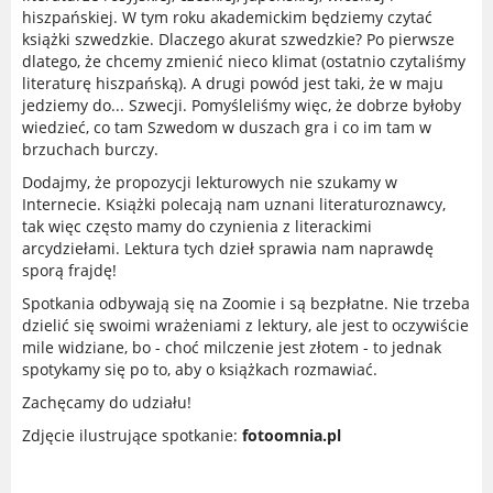
hiszpańskiej. W tym roku akademickim będziemy czytać
książki szwedzkie. Dlaczego akurat szwedzkie? Po pierwsze
dlatego, że chcemy zmienić nieco klimat (ostatnio czytaliśmy
literaturę hiszpańską). A drugi powód jest taki, że w maju
jedziemy do... Szwecji. Pomyśleliśmy więc, że dobrze byłoby
wiedzieć, co tam Szwedom w duszach gra i co im tam w
brzuchach burczy.
Dodajmy, że propozycji lekturowych nie szukamy w
Internecie. Książki polecają nam uznani literaturoznawcy,
tak więc często mamy do czynienia z literackimi
arcydziełami. Lektura tych dzieł sprawia nam naprawdę
sporą frajdę!
Spotkania odbywają się na Zoomie i są bezpłatne. Nie trzeba
dzielić się swoimi wrażeniami z lektury, ale jest to oczywiście
mile widziane, bo - choć milczenie jest złotem - to jednak
spotykamy się po to, aby o książkach rozmawiać.
Zachęcamy do udziału!
Zdjęcie ilustrujące spotkanie:
fotoomnia.pl