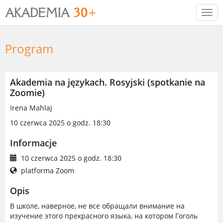
Togg
navi
Program
Akademia na językach. Rosyjski (spotkanie na
Zoomie)
Irena Mahlaj
10 czerwca 2025 o godz. 18:30
Informacje
10 czerwca 2025 o godz. 18:30
platforma Zoom
Opis
В школе, наверное, не все обращали внимание на
изучение этого прекрасного языка, на котором Гоголь