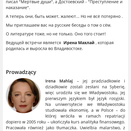
писал "Мертвые души", а Достоевский - "Преступление и
наказание".
А теперь они, быть может, жалеют... Но не всё потеряно .
Мы приглашаем вас на русские беседы о том о сём.
О литературе тоже, но не только. Оно того стоит!
Ведущей встречи является
Ирена Махлай
, которая
родилась и выросла во Владивостоке.
Prowadzący
Irena Mahlaj
– jej pradziadkowie i
dziadkowie zostali zesłani na Syberię,
więc urodziła się we Władywostoku. Jej
pierwszym językiem był język rosyjski.
Na uniwersytecie we Władywostoku
studiowała ekonomię, a w Polsce – do
której wróciła w ramach repatriacji
dopiero w 2005 roku – ukończyła kurs analityka finansowego.
Pracowała również jako tłumaczka. Uwielbia malarstwo, z