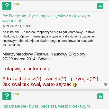
Anna
r
Re: Dzieje się - byłeś, będziesz, wiesz o ciekawym
wydarzeni
P
21 mar 2014, o 09:00
o
Za kilka dni , 27 marca, rozpoczyna się Międzynarodowy Festiwal
s
Naukowy E(x)plory. Interesująca propozycja dla dzieci z zacięciem
t
naukowym albo okazja do dyskretnego ukierunkowania naszych
milusińskich.
Międzynarodowy Festiwal Naukowy E(x)plory
27-29 marca 2014, Gdynia
Tutaj więcej informacji
.
A tu zachęcacz(?)...zanęta(?)...przynęta(??)-
Jak zwał tak zwał, warto zajrzec
Anna
r
Re: Dzieje się - byłeś, będziesz, wiesz o ciekawym