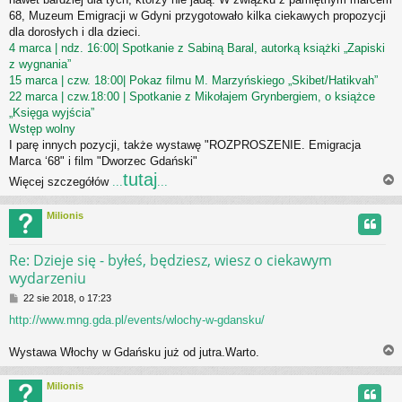
68, Muzeum Emigracji w Gdyni przygotowało kilka ciekawych propozycji
dla dorosłych i dla dzieci.
4 marca | ndz. 16:00| Spotkanie z Sabiną Baral, autorką książki „Zapiski
z wygnania”
15 marca | czw. 18:00| Pokaz filmu M. Marzyńskiego „Skibet/Hatikvah”
22 marca | czw.18:00 | Spotkanie z Mikołajem Grynbergiem, o książce
„Księga wyjścia”
Wstęp wolny
I parę innych pozycji, także wystawę "ROZPROSZENIE. Emigracja
Marca ‘68" i film "Dworzec Gdański"
tutaj
Więcej szczegółów
...
...
Milionis
r
Re: Dzieje się - byłeś, będziesz, wiesz o ciekawym
wydarzeniu
P
22 sie 2018, o 17:23
o
http://www.mng.gda.pl/events/wlochy-w-gdansku/
s
t
Wystawa Włochy w Gdańsku już od jutra.Warto.
Milionis