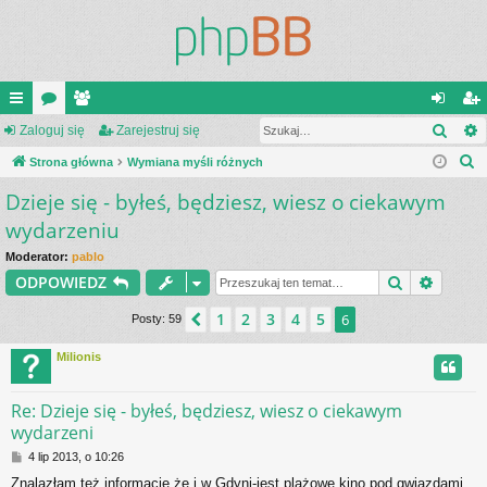
Szuk
ię
Zaloguj się
or
ży
Zarejestruj się
al
ar
S
ce
Strona główna
a
tk
Wymiana myśli różnych
og
ej
z
Dzieje się - byłeś, będziesz, wiesz o ciekawym
j
o
uj
es
u
wydarzeniu
…
w
si
tru
k
Moderator:
pablo
a
ni
ę
j
Szukaj
Wyszu
ODPOWIEDZ
j
cy
si
1
2
3
4
5
Poprzednia
6
Posty: 59
ę
Milionis
Re: Dzieje się - byłeś, będziesz, wiesz o ciekawym
wydarzeni
P
4 lip 2013, o 10:26
o
Znalazłam też informację,że i w Gdyni-jest plażowe kino pod gwiazdami.