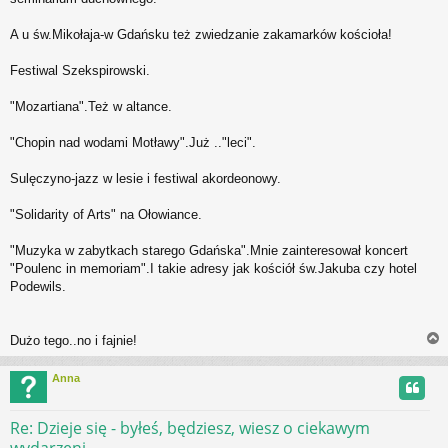
A u św.Mikołaja-w Gdańsku też zwiedzanie zakamarków kościoła!
Festiwal Szekspirowski.
"Mozartiana".Też w altance.
"Chopin nad wodami Motławy".Już .."leci".
Sulęczyno-jazz w lesie i festiwal akordeonowy.
"Solidarity of Arts" na Ołowiance.
"Muzyka w zabytkach starego Gdańska".Mnie zainteresował koncert
"Poulenc in memoriam".I takie adresy jak kościół św.Jakuba czy hotel
Podewils.
Dużo tego..no i fajnie!
Anna
r
Re: Dzieje się - byłeś, będziesz, wiesz o ciekawym