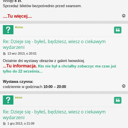
Wstęp
8 zł.
Sprzedaż biletów bezpośrednio przed seansem.
....Tu więcej....
Anna
r
Re: Dzieje się - byłeś, będziesz, wiesz o ciekawym
wydarzeni
P
13 wrz 2013, o 20:01
o
Ostatnie dni wystawy obrazów z galerii lwowskiej.
s
...Tu informacja.
Kto nie był a chciałby zobaczyc ma czas już
t
tylko do 22 września...
Wystawa czynna:
codziennie w godzinach
10:00 – 20:00
irene
r
Re: Dzieje się - byłeś, będziesz, wiesz o ciekawym
wydarzeni
P
1 gru 2013, o 21:09
o