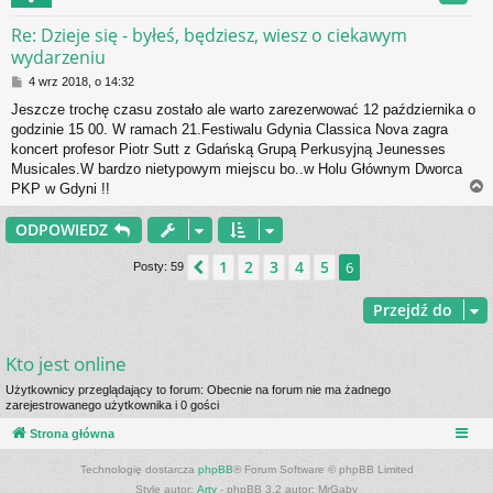
r
Re: Dzieje się - byłeś, będziesz, wiesz o ciekawym
wydarzeniu
P
4 wrz 2018, o 14:32
o
Jeszcze trochę czasu zostało ale warto zarezerwować 12 października o
s
godzinie 15 00. W ramach 21.Festiwalu Gdynia Classica Nova zagra
t
koncert profesor Piotr Sutt z Gdańską Grupą Perkusyjną Jeunesses
Musicales.W bardzo nietypowym miejscu bo..w Holu Głównym Dworca
PKP w Gdyni !!
ODPOWIEDZ
r
1
2
3
4
5
Poprzednia
6
Posty: 59
Przejdź do
Kto jest online
Użytkownicy przeglądający to forum: Obecnie na forum nie ma żadnego
zarejestrowanego użytkownika i 0 gości
Strona główna
Technologię dostarcza
phpBB
® Forum Software © phpBB Limited
Style autor:
Arty
- phpBB 3.2 autor: MrGaby