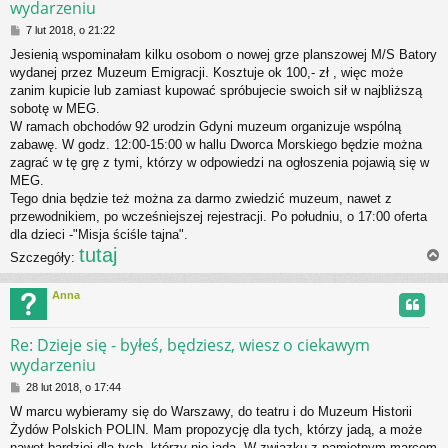
wydarzeniu
P
7 lut 2018, o 21:22
o
Jesienią wspominałam kilku osobom o nowej grze planszowej M/S Batory
s
wydanej przez Muzeum Emigracji. Kosztuje ok 100,- zł , więc może
t
zanim kupicie lub zamiast kupować spróbujecie swoich sił w najbliższą
sobotę w MEG.
W ramach obchodów 92 urodzin Gdyni muzeum organizuje wspólną
zabawę. W godz. 12:00-15:00 w hallu Dworca Morskiego będzie można
zagrać w tę grę z tymi, którzy w odpowiedzi na ogłoszenia pojawią się w
MEG.
Tego dnia będzie też można za darmo zwiedzić muzeum, nawet z
przewodnikiem, po wcześniejszej rejestracji. Po południu, o 17:00 oferta
dla dzieci -"Misja ściśle tajna".
tutaj
Szczegóły:
Anna
r
Re: Dzieje się - byłeś, będziesz, wiesz o ciekawym
wydarzeniu
P
28 lut 2018, o 17:44
o
W marcu wybieramy się do Warszawy, do teatru i do Muzeum Historii
s
Żydów Polskich POLIN. Mam propozycję dla tych, którzy jadą, a może
t
nawet bardziej dla tych, którzy nie jadą. W związku z pamiętnym marcem