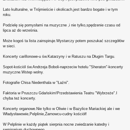
s
t
Lato kulturalne, w Trójmieście i okolicach,jest bardzo bogate i w tym
roku.
Podzielę się pomysłami na muzyczne ,i nie tylko,spędzenie czasu od
lipca aż do września.
Może kogoś ta lista zainspiruje.Wystarczy potem poszukać szczegółów
w sieci.
Koncerty carillonowe-u św.Katarzyny i w Ratuszu na Długim Targu.
Sopot-kościól św.Andrzeja Boboli-naprzeciw hotelu "Sheraton"-koncerty
muzyczne.Wstep wolny.
Fotografie Chisa Niedenthala w "Łaźni".
Faktoria w Pruszczu Gdańskim!Przedstawienia Teatru "Wybrzeże".I
chyba też koncerty.
Koncerty organowe.Nie tylko w Oliwie i w Bazylice Mariackiej ale i we
Władysławowie,Pelplinie,Żarnowcu-cudny kościół!
W Pelplinie w każdy piątek sierpnia nocne zwiedzanie katedry i
seminarium duchownego.