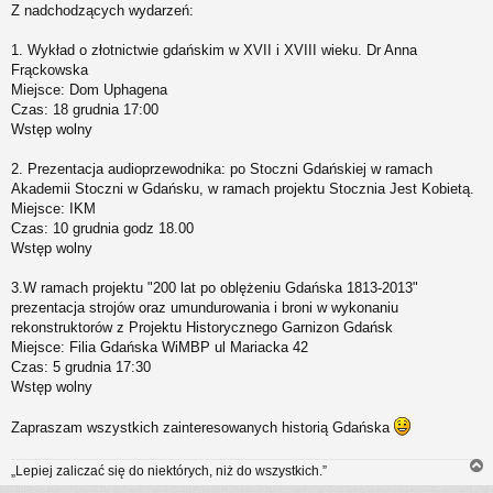
Z nadchodzących wydarzeń:
s
t
1. Wykład o złotnictwie gdańskim w XVII i XVIII wieku. Dr Anna
Frąckowska
Miejsce: Dom Uphagena
Czas: 18 grudnia 17:00
Wstęp wolny
2. Prezentacja audioprzewodnika: po Stoczni Gdańskiej w ramach
Akademii Stoczni w Gdańsku, w ramach projektu Stocznia Jest Kobietą.
Miejsce: IKM
Czas: 10 grudnia godz 18.00
Wstęp wolny
3.W ramach projektu "200 lat po oblężeniu Gdańska 1813-2013"
prezentacja strojów oraz umundurowania i broni w wykonaniu
rekonstruktorów z Projektu Historycznego Garnizon Gdańsk
Miejsce: Filia Gdańska WiMBP ul Mariacka 42
Czas: 5 grudnia 17:30
Wstęp wolny
Zapraszam wszystkich zainteresowanych historią Gdańska
„Lepiej zaliczać się do niektórych, niż do wszystkich.”