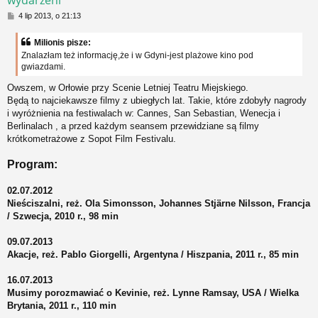
wydarzeni
P
4 lip 2013, o 21:13
o
s
Milionis pisze:
t
Znalazłam też informację,że i w Gdyni-jest plażowe kino pod
gwiazdami.
Owszem, w Orłowie przy Scenie Letniej Teatru Miejskiego.
Będą to najciekawsze filmy z ubiegłych lat. Takie, które zdobyły nagrody
i wyróżnienia na festiwalach w: Cannes, San Sebastian, Wenecja i
Berlinalach , a przed każdym seansem przewidziane są filmy
krótkometrażowe z Sopot Film Festivalu.
Program:
02.07.2012
Nieściszalni, reż. Ola Simonsson, Johannes Stjärne Nilsson, Francja
/ Szwecja, 2010 r., 98 min
09.07.2013
Akacje, reż. Pablo Giorgelli, Argentyna / Hiszpania, 2011 r., 85 min
16.07.2013
Musimy porozmawiać o Kevinie, reż. Lynne Ramsay, USA / Wielka
Brytania, 2011 r., 110 min