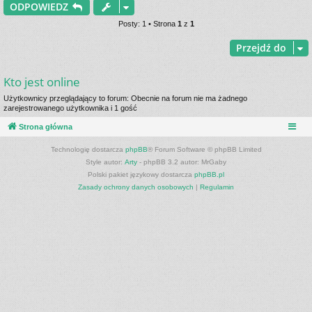
ODPOWIEDZ
r
Posty: 1 • Strona
1
z
1
Przejdź do
Kto jest online
Użytkownicy przeglądający to forum: Obecnie na forum nie ma żadnego
zarejestrowanego użytkownika i 1 gość
Strona główna
Technologię dostarcza
phpBB
® Forum Software © phpBB Limited
Style autor:
Arty
- phpBB 3.2 autor: MrGaby
Polski pakiet językowy dostarcza
phpBB.pl
Zasady ochrony danych osobowych
|
Regulamin