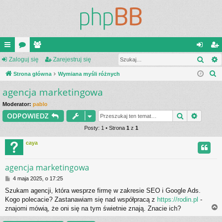
Szuk
ię
Zaloguj się
or
ży
Zarejestruj się
al
ar
S
ce
Strona główna
a
tk
Wymiana myśli różnych
og
ej
z
agencja marketingowa
j
o
uj
es
u
…
w
si
tru
Moderator:
pablo
k
Szukaj
Wyszu
ODPOWIEDZ
a
ni
ę
j
j
Posty: 1 • Strona
1
z
1
cy
si
caya
ę
agencja marketingowa
P
4 maja 2025, o 17:25
o
Szukam agencji, która wesprze firmę w zakresie SEO i Google Ads.
s
Kogo polecacie? Zastanawiam się nad współpracą z
https://rodin.pl
-
t
znajomi mówią, że oni się na tym świetnie znają. Znacie ich?