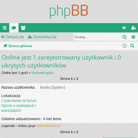
Szuk
ię
Zaloguj się
or
ży
Zarejestruj się
al
ar
S
ce
Strona główna
a
tk
og
ej
z
Online jest 1 zarejestrowany użytkownik i 0
j
o
uj
es
u
ukrytych użytkowników
…
w
si
tru
k
Online jest 1 gość •
Wyświetl gości
a
ni
ę
j
Strona
1
z
1
j
cy
si
Nazwa użytkownika
Baidu [Spider]
ę
Lokalizacja
Czyta temat na forum
Opinie o wykładach i
warsztatach
Ostatnio aktualizowano
4 min temu
Legenda – kolory grup:
Administratorzy
Strona
1
z
1