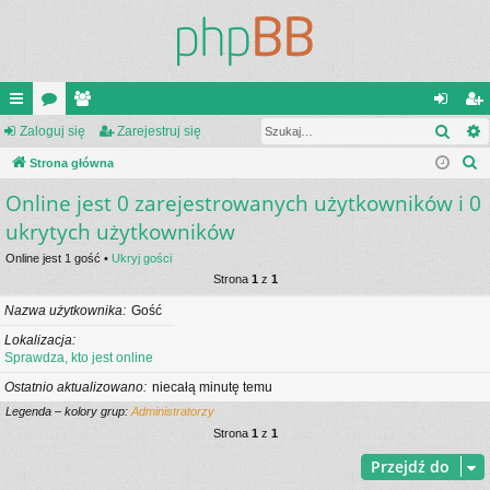
Szuk
ię
Zaloguj się
or
ży
Zarejestruj się
al
ar
S
ce
Strona główna
a
tk
og
ej
z
Online jest 0 zarejestrowanych użytkowników i 0
j
o
uj
es
u
ukrytych użytkowników
…
w
si
tru
k
Online jest 1 gość •
Ukryj gości
a
ni
ę
j
Strona
1
z
1
j
cy
si
Nazwa użytkownika
Gość
ę
Lokalizacja
Sprawdza, kto jest online
Ostatnio aktualizowano
niecałą minutę temu
Legenda – kolory grup:
Administratorzy
Strona
1
z
1
Przejdź do