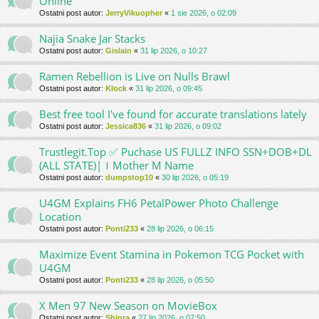
Online
Ostatni post autor:
JerryVikuopher
«
1 sie 2026, o 02:09
Najia Snake Jar Stacks
Ostatni post autor:
Gislain
«
31 lip 2026, o 10:27
Ramen Rebellion is Live on Nulls Brawl
Ostatni post autor:
Klock
«
31 lip 2026, o 09:45
Best free tool I've found for accurate translations lately
Ostatni post autor:
Jessica836
«
31 lip 2026, o 09:02
Trustlegit.Top ✅ Puchase US FULLZ INFO SSN+DOB+DL
(ALL STATE)|ｌMother M Name
Ostatni post autor:
dumpstop10
«
30 lip 2026, o 05:19
U4GM Explains FH6 PetalPower Photo Challenge
Location
Ostatni post autor:
Ponti233
«
28 lip 2026, o 06:15
Maximize Event Stamina in Pokemon TCG Pocket with
U4GM
Ostatni post autor:
Ponti233
«
28 lip 2026, o 05:50
X Men 97 New Season on MovieBox
Ostatni post autor:
Shinra
«
27 lip 2026, o 07:50