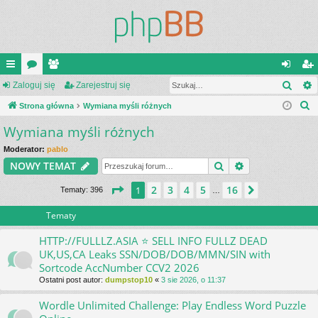
Szuk
ię
Zaloguj się
or
ży
Zarejestruj się
al
ar
S
ce
Strona główna
a
tk
Wymiana myśli różnych
og
ej
z
Wymiana myśli różnych
j
o
uj
es
u
…
w
si
tru
Moderator:
pablo
k
Szukaj
Wyszukiwanie
NOWY TEMAT
a
ni
ę
j
j
Strona
1
z
16
2
3
4
5
16
1
Następna
Tematy: 396
…
cy
si
ę
Tematy
HTTP://FULLLZ.ASIA ⭐️ SELL INFO FULLZ DEAD
UK,US,CA Leaks SSN/DOB/DOB/MMN/SIN with
Sortcode AccNumber CCV2 2026
Ostatni post autor:
dumpstop10
«
3 sie 2026, o 11:37
Wordle Unlimited Challenge: Play Endless Word Puzzle