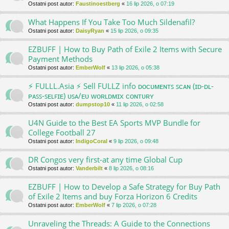
Ostatni post autor:
Faustinoestberg
«
16 lip 2026, o 07:19
What Happens If You Take Too Much Sildenafil?
Ostatni post autor:
DaisyRyan
«
15 lip 2026, o 09:35
EZBUFF | How to Buy Path of Exile 2 Items with Secure
Payment Methods
Ostatni post autor:
EmberWolf
«
13 lip 2026, o 05:38
⚡ FULLL.Asia ⚡ Sell FULLZ info ᴅᴏᴄᴜᴍᴇɴᴛꜱ ꜱᴄᴀɴ (ɪᴅ-ᴅʟ-
ᴘᴀꜱꜱ-ꜱᴇʟꜰɪᴇ) ᴜꜱᴀ/ᴇᴜ ᴡᴏʀʟᴅᴍɪx ᴄᴏɴᴛᴜʀʏ
Ostatni post autor:
dumpstop10
«
11 lip 2026, o 02:58
U4N Guide to the Best EA Sports MVP Bundle for
College Football 27
Ostatni post autor:
IndigoCoral
«
9 lip 2026, o 09:48
DR Congos very first-at any time Global Cup
Ostatni post autor:
Vanderbilt
«
8 lip 2026, o 08:16
EZBUFF | How to Develop a Safe Strategy for Buy Path
of Exile 2 Items and buy Forza Horizon 6 Credits
Ostatni post autor:
EmberWolf
«
7 lip 2026, o 07:28
Unraveling the Threads: A Guide to the Connections