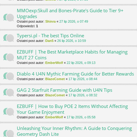
MMOexp:Skull and Bones-Pirate's Guide to Tier 9+
Upgrades
Ostatni post autor:
Shinra
«
27 lip 2026, o 07:49
Odpowiedzi:
1
Typersi.pl - The best Tips Online
Ostatni post autor:
Dan5
«
26 lip 2026, o 10:59
EZBUFF | The Best Marketplace Habits for Managing
MUT 27 Coins
Ostatni post autor:
EmberWolf
«
22 lip 2026, o 09:13
Diablo 4 U4N Mythic Farming Guide for Better Rewards
Ostatni post autor:
BlazeComet
«
17 lip 2026, o 08:44
GAG 2 Starfruit Farming Guide with U4N Tips
Ostatni post autor:
BlazeComet
«
17 lip 2026, o 08:32
EZBUFF | How to Buy POE 2 Items Without Affecting
Your Game Enjoyment
Ostatni post autor:
EmberWolf
«
17 lip 2026, o 05:58
Unleashing Your Inner Rhythm: A Guide to Conquering
Geometry Dash Lite