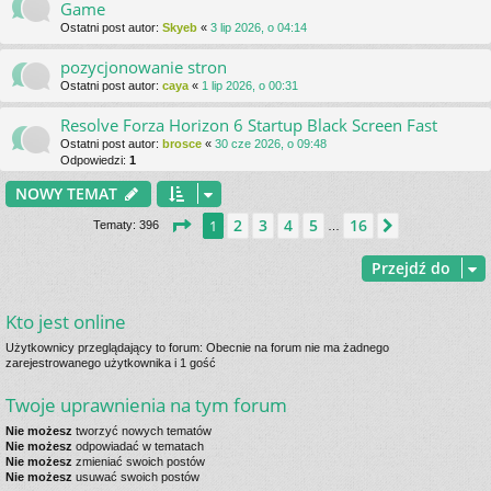
Game
Ostatni post autor:
Skyeb
«
3 lip 2026, o 04:14
pozycjonowanie stron
Ostatni post autor:
caya
«
1 lip 2026, o 00:31
Resolve Forza Horizon 6 Startup Black Screen Fast
Ostatni post autor:
brosce
«
30 cze 2026, o 09:48
Odpowiedzi:
1
NOWY TEMAT
Strona
1
z
16
2
3
4
5
16
1
Następna
Tematy: 396
…
Przejdź do
Kto jest online
Użytkownicy przeglądający to forum: Obecnie na forum nie ma żadnego
zarejestrowanego użytkownika i 1 gość
Twoje uprawnienia na tym forum
Nie możesz
tworzyć nowych tematów
Nie możesz
odpowiadać w tematach
Nie możesz
zmieniać swoich postów
Nie możesz
usuwać swoich postów