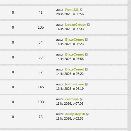
autor:
Ponti233
0
41
28 lip 2026, o 03:56
autor:
LoganGregor
0
105
14 lip 2026, o 09:33
autor:
BlazeComet
0
64
14 lip 2026, o 08:23
autor:
BlazeComet
0
63
14 lip 2026, o 07:56
autor:
BlazeComet
0
62
14 lip 2026, o 07:22
autor:
NathanLane
0
145
13 lip 2026, o 06:19
autor:
callmaya
0
103
11 lip 2026, o 07:05
autor:
dumpstop10
0
78
11 lip 2026, o 02:55