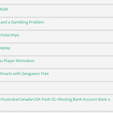
U4GM
rs and a Gambling Problem
cholarships
meplay
s Player Motivation
d Smarts with Geoguessr Free
/Australia/Canada/USA fresh DL+Routing Bank-Account Bank a