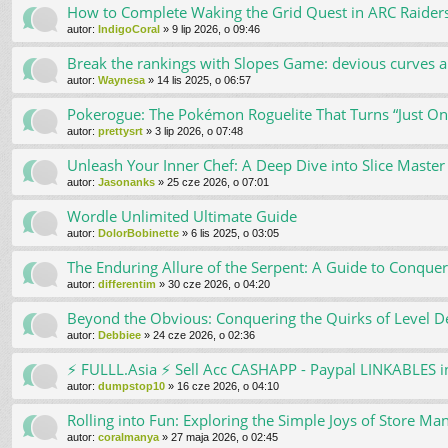
How to Complete Waking the Grid Quest in ARC Raider
autor:
IndigoCoral
»
9 lip 2026, o 09:46
Break the rankings with Slopes Game: devious curves a
autor:
Waynesa
»
14 lis 2025, o 06:57
Pokerogue: The Pokémon Roguelite That Turns “Just On
autor:
prettysrt
»
3 lip 2026, o 07:48
Unleash Your Inner Chef: A Deep Dive into Slice Master
autor:
Jasonanks
»
25 cze 2026, o 07:01
Wordle Unlimited Ultimate Guide
autor:
DolorBobinette
»
6 lis 2025, o 03:05
The Enduring Allure of the Serpent: A Guide to Conqu
autor:
differentim
»
30 cze 2026, o 04:20
Beyond the Obvious: Conquering the Quirks of Level De
autor:
Debbiee
»
24 cze 2026, o 02:36
⚡ FULLL.Asia ⚡ Sell Acc CASHAPP - Paypal LINKABLES i
autor:
dumpstop10
»
16 cze 2026, o 04:10
Rolling into Fun: Exploring the Simple Joys of Store M
autor:
coralmanya
»
27 maja 2026, o 02:45