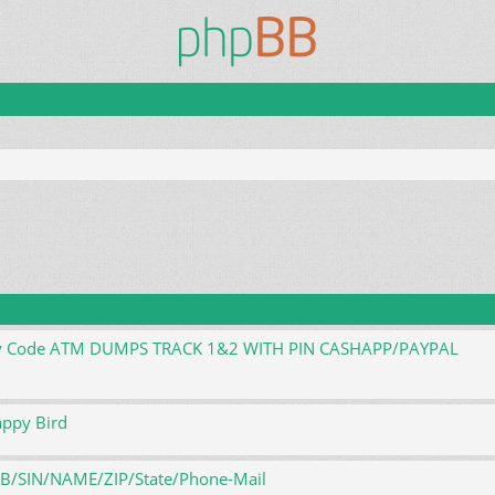
e zaawansowane
rify Code ATM DUMPS TRACK 1&2 WITH PIN CASHAPP/PAYPAL
appy Bird
DOB/SIN/NAME/ZIP/State/Phone-Mail