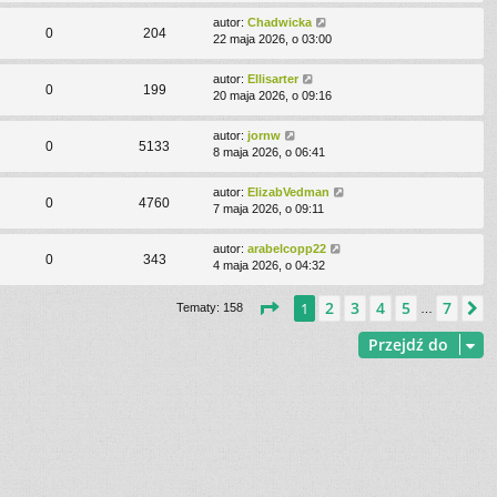
autor:
Chadwicka
0
204
22 maja 2026, o 03:00
autor:
Ellisarter
0
199
20 maja 2026, o 09:16
autor:
jornw
0
5133
8 maja 2026, o 06:41
autor:
ElizabVedman
0
4760
7 maja 2026, o 09:11
autor:
arabelcopp22
0
343
4 maja 2026, o 04:32
Strona
1
z
7
2
3
4
5
7
1
N
Tematy: 158
…
Przejdź do