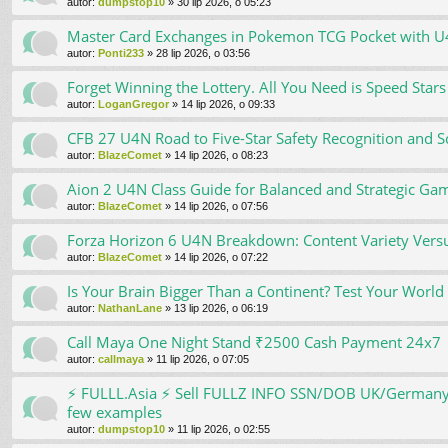
autor:
dumpstop10
»
30 lip 2026, o 05:23
Master Card Exchanges in Pokemon TCG Pocket with 
autor:
Ponti233
»
28 lip 2026, o 03:56
Forget Winning the Lottery. All You Need is Speed Sta
autor:
LoganGregor
»
14 lip 2026, o 09:33
CFB 27 U4N Road to Five-Star Safety Recognition and S
autor:
BlazeComet
»
14 lip 2026, o 08:23
Aion 2 U4N Class Guide for Balanced and Strategic Ga
autor:
BlazeComet
»
14 lip 2026, o 07:56
Forza Horizon 6 U4N Breakdown: Content Variety Versu
autor:
BlazeComet
»
14 lip 2026, o 07:22
Is Your Brain Bigger Than a Continent? Test Your Worl
autor:
NathanLane
»
13 lip 2026, o 06:19
Call Maya One Night Stand ₹2500 Cash Payment 24x7
autor:
callmaya
»
11 lip 2026, o 07:05
⚡ FULLL.Asia ⚡ Sell FULLZ INFO SSN/DOB UK/Germany
few examples
autor:
dumpstop10
»
11 lip 2026, o 02:55