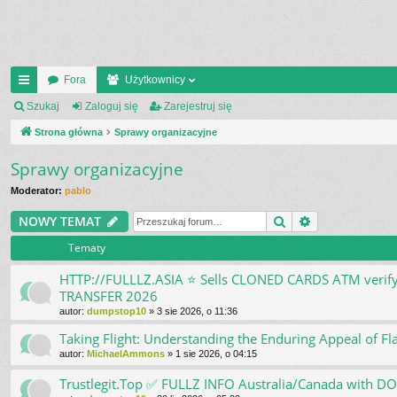
Fora
Użytkownicy
ię
Szukaj
Zaloguj się
Zarejestruj się
ce
Strona główna
Sprawy organizacyjne
j
Sprawy organizacyjne
…
Moderator:
pablo
Szukaj
Wyszukiwani
NOWY TEMAT
Tematy
HTTP://FULLLZ.ASIA ⭐️ Sells CLONED CARDS ATM ve
TRANSFER 2026
autor:
dumpstop10
»
3 sie 2026, o 11:36
Taking Flight: Understanding the Enduring Appeal of Fl
autor:
MichaelAmmons
»
1 sie 2026, o 04:15
Trustlegit.Top ✅ FULLZ INFO Australia/Canada with 