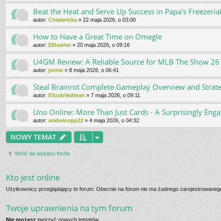
Beat the Heat and Serve Up Success in Papa's Freezeria
autor:
Chadwicka
»
22 maja 2026, o 03:00
How to Have a Great Time on Omegle
autor:
Ellisarter
»
20 maja 2026, o 09:16
U4GM Review: A Reliable Source for MLB The Show 26
autor:
jornw
»
8 maja 2026, o 06:41
Steal Brainrot Complete Gameplay Overview and Strat
autor:
ElizabVedman
»
7 maja 2026, o 09:11
Uno Online: More Than Just Cards - A Surprisingly En
autor:
arabelcopp22
»
4 maja 2026, o 04:32
NOWY TEMAT
Wróć do wykazu forów
Kto jest online
Użytkownicy przeglądający to forum: Obecnie na forum nie ma żadnego zarejestrowanego
Twoje uprawnienia na tym forum
Nie możesz
tworzyć nowych tematów