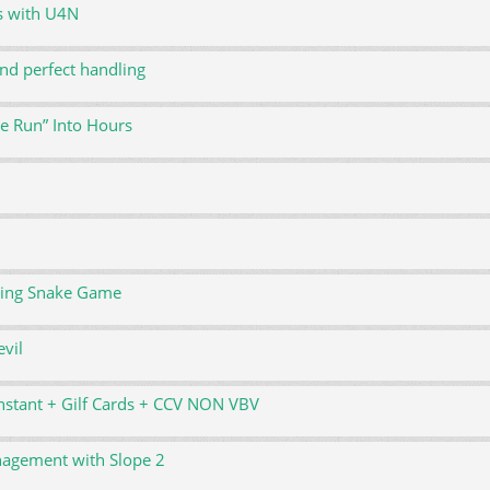
s with U4N
nd perfect handling
e Run” Into Hours
ering Snake Game
vil
nstant + Gilf Cards + CCV NON VBV
anagement with Slope 2