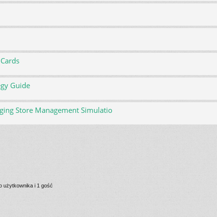
!
 Cards
egy Guide
gaging Store Management Simulatio
 użytkownika i 1 gość