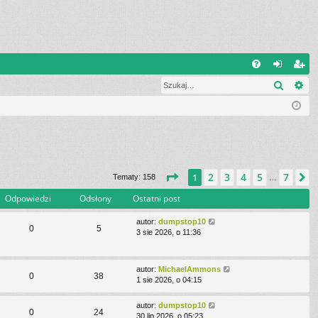
W
Szukaj
Wy
FA
al
ar
Q
og
ej
uj
es
si
tru
ę
j
Strona
1
z
7
2
3
4
5
7
1
N
Tematy: 158
…
si
Odpowiedzi
Odsłony
Ostatni post
ę
autor:
dumpstop10
0
5
3 sie 2026, o 11:36
autor:
MichaelAmmons
0
38
1 sie 2026, o 04:15
autor:
dumpstop10
0
24
30 lip 2026, o 05:23