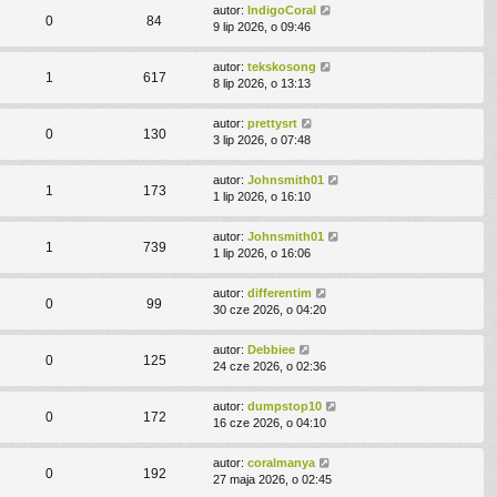
autor:
IndigoCoral
0
84
9 lip 2026, o 09:46
autor:
tekskosong
1
617
8 lip 2026, o 13:13
autor:
prettysrt
0
130
3 lip 2026, o 07:48
autor:
Johnsmith01
1
173
1 lip 2026, o 16:10
autor:
Johnsmith01
1
739
1 lip 2026, o 16:06
autor:
differentim
0
99
30 cze 2026, o 04:20
autor:
Debbiee
0
125
24 cze 2026, o 02:36
autor:
dumpstop10
0
172
16 cze 2026, o 04:10
autor:
coralmanya
0
192
27 maja 2026, o 02:45