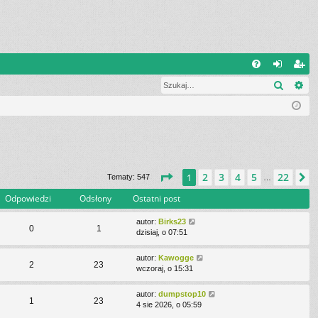
W
Szukaj
Wy
FA
al
ar
Q
og
ej
uj
es
si
tru
ę
j
Strona
1
z
22
2
3
4
5
22
1
N
Tematy: 547
…
si
Odpowiedzi
Odsłony
Ostatni post
ę
autor:
Birks23
0
1
dzisiaj, o 07:51
autor:
Kawogge
2
23
wczoraj, o 15:31
autor:
dumpstop10
1
23
4 sie 2026, o 05:59