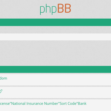
e zaawansowane
ndom
g?
license"National Insurance Number"Sort Code"Bank