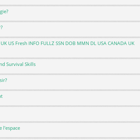
gie?
r?
ATM UK US Fresh INFO FULLZ SSN DOB MMN DL USA CANADA UK
 Survival Skills
sir?
nt
e l'espace