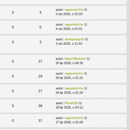
autor:
vapormoYxr
0
4
4 sie 2026, o 01:03
autor:
vapormoYxr
0
6
4 sie 2026, o 01:01
autor:
dumpstop10
0
3
3 sie 2026, o 11:43
autor:
NancVikulson
0
37
30 lip 2026, o 06:35
autor:
vapormoYxr
0
29
30 lip 2026, o 01:22
autor:
vapormoYxr
0
27
30 lip 2026, o 01:20
autor:
Ponti233
0
38
28 lip 2026, o 03:12
autor:
vapormoYxr
0
37
27 lip 2026, o 01:09