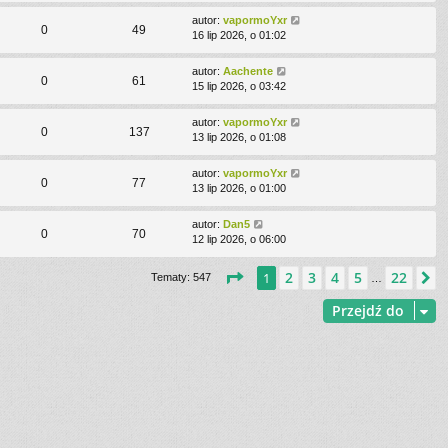
autor:
vapormoYxr
0
49
16 lip 2026, o 01:02
autor:
Aachente
0
61
15 lip 2026, o 03:42
autor:
vapormoYxr
0
137
13 lip 2026, o 01:08
autor:
vapormoYxr
0
77
13 lip 2026, o 01:00
autor:
Dan5
0
70
12 lip 2026, o 06:00
Strona
1
z
22
2
3
4
5
22
1
N
Tematy: 547
…
Przejdź do