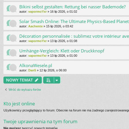
Bikini selbst gestalten: Rettung bei nasser Bademode?
autor:
vapormoYxr
»
16 lip 2026, o 01:02
Solar Smash Online: The Ultimate Physics-Based Planet
autor:
Aachente
»
15 lip 2026, o 03:42
Décoration personnalisée : sublimez votre intérieur av
autor:
vapormoYxr
»
13 lip 2026, o 01:08
Umhänge-Vergleich: Klett oder Druckknopf
autor:
vapormoYxr
»
13 lip 2026, o 01:00
AlkonaWesele.pl
autor:
Dan5
»
12 lip 2026, o 06:00
NOWY TEMAT
Wróć do wykazu forów
Kto jest online
Użytkownicy przeglądający to forum: Obecnie na forum nie ma żadnego zarejestrowanego
Twoje uprawnienia na tym forum
Nie możesz
tworzyć nowych tematów