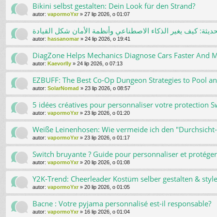
Bikini selbst gestalten: Dein Look für den Strand?
autor:
vapormoYxr
»
27 lip 2026, o 01:07
حديثة: كيف يغير الذكاء الاصطناعي وأنظمة الأمان شكل القيادة
autor:
hassanomar
»
24 lip 2026, o 19:41
DiagZone Helps Mechanics Diagnose Cars Faster And M
autor:
Kaevorlly
»
24 lip 2026, o 07:13
EZBUFF: The Best Co-Op Dungeon Strategies to Pool an
autor:
SolarNomad
»
23 lip 2026, o 08:57
5 idées créatives pour personnaliser votre protection S
autor:
vapormoYxr
»
23 lip 2026, o 01:20
Weiße Leinenhosen: Wie vermeide ich den "Durchsicht-
autor:
vapormoYxr
»
23 lip 2026, o 01:17
Switch bruyante ? Guide pour personnaliser et protéger
autor:
vapormoYxr
»
20 lip 2026, o 01:08
Y2K-Trend: Cheerleader Kostüm selber gestalten & styl
autor:
vapormoYxr
»
20 lip 2026, o 01:05
Bacne : Votre pyjama personnalisé est-il responsable?
autor:
vapormoYxr
»
16 lip 2026, o 01:04