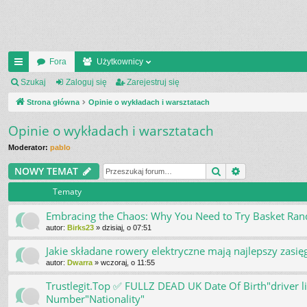
Fora
Użytkownicy
ię
Szukaj
Zaloguj się
Zarejestruj się
ce
Strona główna
Opinie o wykładach i warsztatach
j
Opinie o wykładach i warsztatach
…
Moderator:
pablo
Szukaj
Wyszukiwani
NOWY TEMAT
Tematy
Embracing the Chaos: Why You Need to Try Basket Ra
autor:
Birks23
»
dzisiaj, o 07:51
Jakie składane rowery elektryczne mają najlepszy zasię
autor:
Dwarra
»
wczoraj, o 11:55
Trustlegit.Top ✅ FULLZ DEAD UK Date Of Birth"driver 
Number"Nationality"