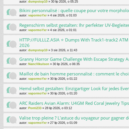
autor:
dumpstop10
»
30 lip 2026, o 05:25
Bikini personnalisé : quelle coupe pour votre morpholo
autor:
vapormoYxr
»
4 sie 2026, o 01:03
Regenschirm selbst gestalten: Ihr perfekter UV-Begleite
autor:
vapormoYxr
»
4 sie 2026, o 01:01
HTTP://FULLLZ.ASIA ⭐️ Dumps With Track1-track2 
2026
autor:
dumpstop10
»
3 sie 2026, o 11:43
Granny Horror Game Challenge With Escape Strategy And
autor:
NancVikulson
»
30 lip 2026, o 06:35
Maillot de bain homme personnalisé : comment le choi
autor:
vapormoYxr
»
30 lip 2026, o 01:22
Hemd selbst gestalten: Einzigartiger Look für jedes Eve
autor:
vapormoYxr
»
30 lip 2026, o 01:20
ARC Raiders Avian Alarm: U4GM Red Coral Jewelry Tips
autor:
Ponti233
»
28 lip 2026, o 03:12
Valise trop pleine ? L'astuce du voyageur pour gagner d
autor:
vapormoYxr
»
27 lip 2026, o 01:09