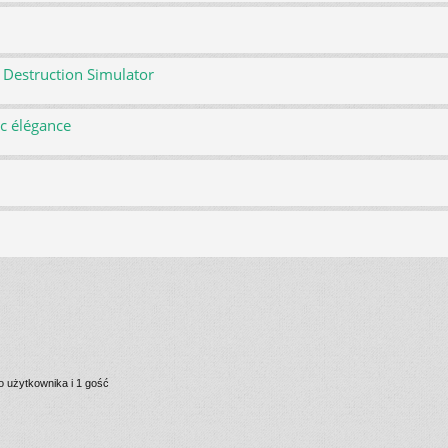
 Destruction Simulator
ec élégance
 użytkownika i 1 gość