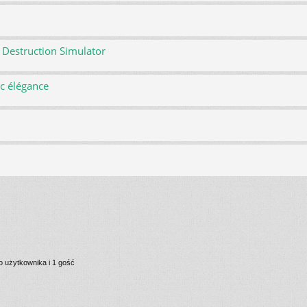
 Destruction Simulator
ec élégance
 użytkownika i 1 gość