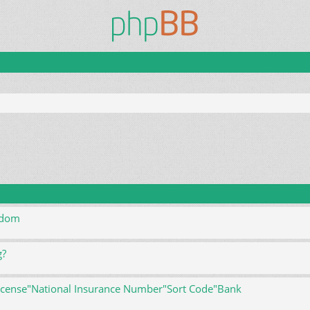
e zaawansowane
ndom
g?
license"National Insurance Number"Sort Code"Bank