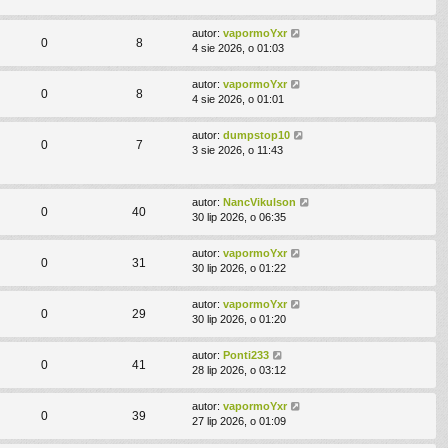
autor:
vapormoYxr
0
8
4 sie 2026, o 01:03
autor:
vapormoYxr
0
8
4 sie 2026, o 01:01
autor:
dumpstop10
0
7
3 sie 2026, o 11:43
autor:
NancVikulson
0
40
30 lip 2026, o 06:35
autor:
vapormoYxr
0
31
30 lip 2026, o 01:22
autor:
vapormoYxr
0
29
30 lip 2026, o 01:20
autor:
Ponti233
0
41
28 lip 2026, o 03:12
autor:
vapormoYxr
0
39
27 lip 2026, o 01:09