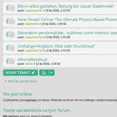
Bikini selbst gestalten: Rettung bei nasser Bademode?
autor:
vapormoYxr
»
16 lip 2026, o 01:02
Solar Smash Online: The Ultimate Physics-Based Planet
autor:
Aachente
»
15 lip 2026, o 03:42
Décoration personnalisée : sublimez votre intérieur av
autor:
vapormoYxr
»
13 lip 2026, o 01:08
Umhänge-Vergleich: Klett oder Druckknopf
autor:
vapormoYxr
»
13 lip 2026, o 01:00
AlkonaWesele.pl
autor:
Dan5
»
12 lip 2026, o 06:00
NOWY TEMAT
Wróć do wykazu forów
Kto jest online
Użytkownicy przeglądający to forum: Obecnie na forum nie ma żadnego zarejestrowanego
Twoje uprawnienia na tym forum
Nie możesz
tworzyć nowych tematów