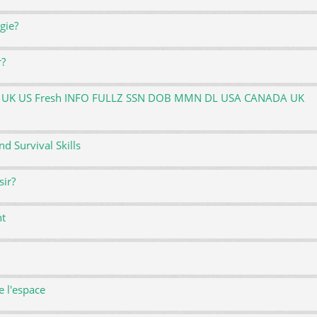
gie?
r?
ATM UK US Fresh INFO FULLZ SSN DOB MMN DL USA CANADA UK
 Survival Skills
sir?
nt
e l'espace