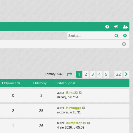
W
Szukaj
Wy
FA
al
ar
Q
og
ej
uj
es
si
tru
ę
j
Strona
1
z
22
2
3
4
5
22
1
N
Tematy: 547
…
si
Odpowiedzi
Odsłony
Ostatni post
ę
autor:
Birks23
0
2
dzisiaj, o 07:51
autor:
Kawogge
2
28
wczoraj, o 15:31
autor:
dumpstop10
1
26
4 sie 2026, o 05:59