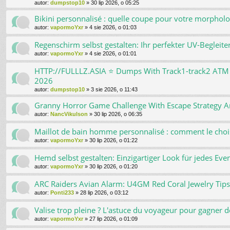
autor:
dumpstop10
»
30 lip 2026, o 05:25
Bikini personnalisé : quelle coupe pour votre morpholo
autor:
vapormoYxr
»
4 sie 2026, o 01:03
Regenschirm selbst gestalten: Ihr perfekter UV-Begleite
autor:
vapormoYxr
»
4 sie 2026, o 01:01
HTTP://FULLLZ.ASIA ⭐️ Dumps With Track1-track2 
2026
autor:
dumpstop10
»
3 sie 2026, o 11:43
Granny Horror Game Challenge With Escape Strategy And
autor:
NancVikulson
»
30 lip 2026, o 06:35
Maillot de bain homme personnalisé : comment le choi
autor:
vapormoYxr
»
30 lip 2026, o 01:22
Hemd selbst gestalten: Einzigartiger Look für jedes Eve
autor:
vapormoYxr
»
30 lip 2026, o 01:20
ARC Raiders Avian Alarm: U4GM Red Coral Jewelry Tips
autor:
Ponti233
»
28 lip 2026, o 03:12
Valise trop pleine ? L'astuce du voyageur pour gagner d
autor:
vapormoYxr
»
27 lip 2026, o 01:09