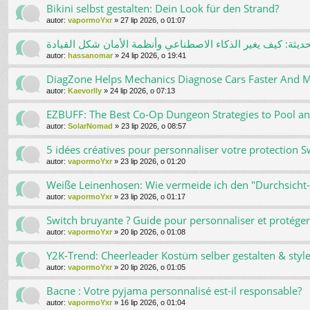
Bikini selbst gestalten: Dein Look für den Strand?
autor:
vapormoYxr
»
27 lip 2026, o 01:07
حديثة: كيف يغير الذكاء الاصطناعي وأنظمة الأمان شكل القيادة
autor:
hassanomar
»
24 lip 2026, o 19:41
DiagZone Helps Mechanics Diagnose Cars Faster And M
autor:
Kaevorlly
»
24 lip 2026, o 07:13
EZBUFF: The Best Co-Op Dungeon Strategies to Pool an
autor:
SolarNomad
»
23 lip 2026, o 08:57
5 idées créatives pour personnaliser votre protection S
autor:
vapormoYxr
»
23 lip 2026, o 01:20
Weiße Leinenhosen: Wie vermeide ich den "Durchsicht-
autor:
vapormoYxr
»
23 lip 2026, o 01:17
Switch bruyante ? Guide pour personnaliser et protéger
autor:
vapormoYxr
»
20 lip 2026, o 01:08
Y2K-Trend: Cheerleader Kostüm selber gestalten & styl
autor:
vapormoYxr
»
20 lip 2026, o 01:05
Bacne : Votre pyjama personnalisé est-il responsable?
autor:
vapormoYxr
»
16 lip 2026, o 01:04