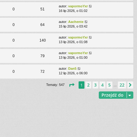
autor:
vapormoYxr
0
51
16 lip 2026, o 01:02
autor:
Aachente
0
64
15 lip 2026, o 03:42
autor:
vapormoYxr
0
140
13 lip 2026, o 01:08
autor:
vapormoYxr
0
79
13 lip 2026, o 01:00
autor:
Dan5
0
72
12 lip 2026, o 06:00
Strona
1
z
22
2
3
4
5
22
1
N
Tematy: 547
…
Przejdź do