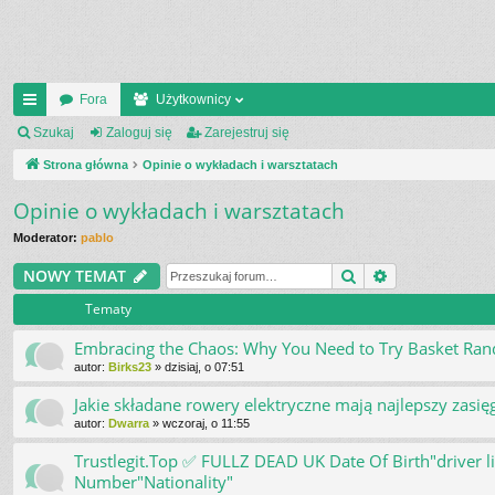
Fora
Użytkownicy
ię
Szukaj
Zaloguj się
Zarejestruj się
ce
Strona główna
Opinie o wykładach i warsztatach
j
Opinie o wykładach i warsztatach
…
Moderator:
pablo
Szukaj
Wyszukiwani
NOWY TEMAT
Tematy
Embracing the Chaos: Why You Need to Try Basket Ra
autor:
Birks23
»
dzisiaj, o 07:51
Jakie składane rowery elektryczne mają najlepszy zasię
autor:
Dwarra
»
wczoraj, o 11:55
Trustlegit.Top ✅ FULLZ DEAD UK Date Of Birth"driver 
Number"Nationality"