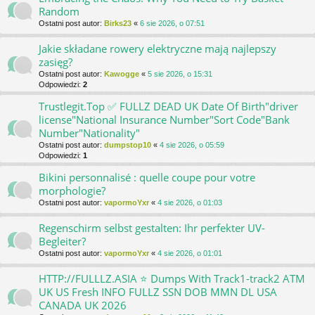
Random
Ostatni post autor:
Birks23
«
6 sie 2026, o 07:51
Jakie składane rowery elektryczne mają najlepszy
zasięg?
Ostatni post autor:
Kawogge
«
5 sie 2026, o 15:31
Odpowiedzi:
2
Trustlegit.Top ✅ FULLZ DEAD UK Date Of Birth"driver
license"National Insurance Number"Sort Code"Bank
Number"Nationality"
Ostatni post autor:
dumpstop10
«
4 sie 2026, o 05:59
Odpowiedzi:
1
Bikini personnalisé : quelle coupe pour votre
morphologie?
Ostatni post autor:
vapormoYxr
«
4 sie 2026, o 01:03
Regenschirm selbst gestalten: Ihr perfekter UV-
Begleiter?
Ostatni post autor:
vapormoYxr
«
4 sie 2026, o 01:01
HTTP://FULLLZ.ASIA ⭐️ Dumps With Track1-track2 ATM
UK US Fresh INFO FULLZ SSN DOB MMN DL USA
CANADA UK 2026