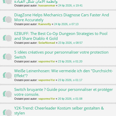
وأنظمة الأمان شكل القيادة
Ostatni post autor:
hassanomar
«
24 lip 2026, o 19:41
DiagZone Helps Mechanics Diagnose Cars Faster And
More Accurately
Ostatni post autor:
Kaevorlly
«
24 lip 2026, o 07:13
EZBUFF: The Best Co-Op Dungeon Strategies to Pool
and Share Diablo 4 Gold
Ostatni post autor:
SolarNomad
«
23 lip 2026, o 08:57
5 idées créatives pour personnaliser votre protection
Switch
Ostatni post autor:
vapormoYxr
«
23 lip 2026, o 01:20
Weiße Leinenhosen: Wie vermeide ich den "Durchsicht-
Effekt"?
Ostatni post autor:
vapormoYxr
«
23 lip 2026, o 01:17
Switch bruyante ? Guide pour personnaliser et protéger
votre console.
Ostatni post autor:
vapormoYxr
«
20 lip 2026, o 01:08
Y2K-Trend: Cheerleader Kostüm selber gestalten &
stylen