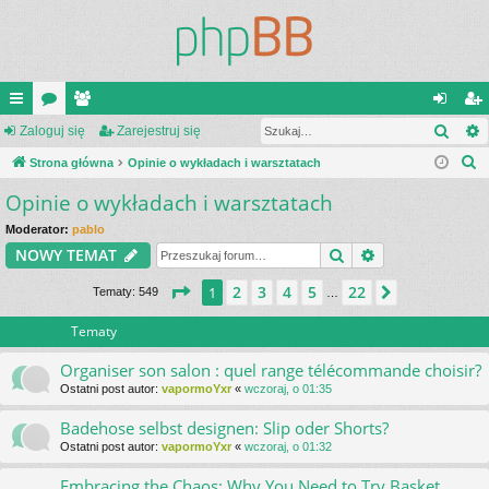
Szuk
ię
Zaloguj się
or
ży
Zarejestruj się
al
ar
S
ce
Strona główna
a
tk
Opinie o wykładach i warsztatach
og
ej
z
Opinie o wykładach i warsztatach
j
o
uj
es
u
…
w
si
tru
Moderator:
pablo
k
Szukaj
Wyszukiwanie
NOWY TEMAT
a
ni
ę
j
j
Strona
1
z
22
2
3
4
5
22
1
Następna
Tematy: 549
…
cy
si
ę
Tematy
Organiser son salon : quel range télécommande choisir?
Ostatni post autor:
vapormoYxr
«
wczoraj, o 01:35
Badehose selbst designen: Slip oder Shorts?
Ostatni post autor:
vapormoYxr
«
wczoraj, o 01:32
Embracing the Chaos: Why You Need to Try Basket