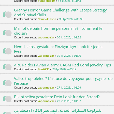
Ostatni post autor:
dumpstop10
«
3 sie 2026, o 11:43
Granny Horror Game Challenge With Escape Strategy
And Survival Skills
Ostatni post autor:
NancVikulson
«
30 lip 2026, o 06:35
Maillot de bain homme personnalisé : comment le
choisir?
Ostatni post autor:
vapormoYxr
«
30 lip 2026, o 01:22
Hemd selbst gestalten: Einzigartiger Look für jedes
Event
Ostatni post autor:
vapormoYxr
«
30 lip 2026, o 01:20
ARC Raiders Avian Alarm: U4GM Red Coral Jewelry Tips
Ostatni post autor:
Ponti233
«
28 lip 2026, o 03:12
Valise trop pleine ? L'astuce du voyageur pour gagner de
l'espace
Ostatni post autor:
vapormoYxr
«
27 lip 2026, o 01:09
Bikini selbst gestalten: Dein Look für den Strand?
Ostatni post autor:
vapormoYxr
«
27 lip 2026, o 01:07
تكنولوجيا السيارات الحديثة: كيف يغير الذكاء الاصطناعي