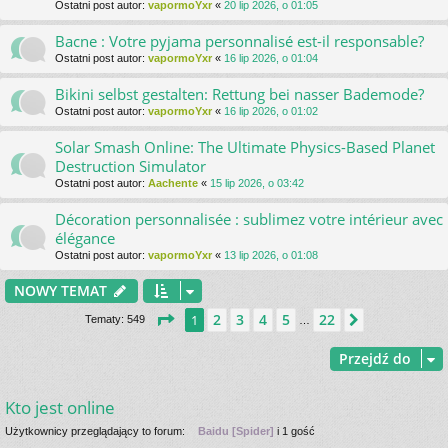
Ostatni post autor:
vapormoYxr
«
20 lip 2026, o 01:05
Bacne : Votre pyjama personnalisé est-il responsable?
Ostatni post autor:
vapormoYxr
«
16 lip 2026, o 01:04
Bikini selbst gestalten: Rettung bei nasser Bademode?
Ostatni post autor:
vapormoYxr
«
16 lip 2026, o 01:02
Solar Smash Online: The Ultimate Physics-Based Planet
Destruction Simulator
Ostatni post autor:
Aachente
«
15 lip 2026, o 03:42
Décoration personnalisée : sublimez votre intérieur avec
élégance
Ostatni post autor:
vapormoYxr
«
13 lip 2026, o 01:08
NOWY TEMAT
Strona
1
z
22
2
3
4
5
22
1
Następna
Tematy: 549
…
Przejdź do
Kto jest online
Użytkownicy przeglądający to forum:
Baidu [Spider]
i 1 gość