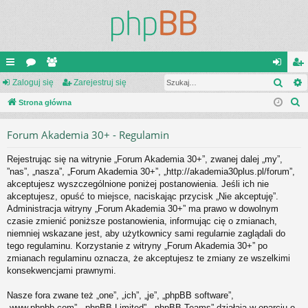
Szuk
ię
Zaloguj się
or
ży
Zarejestruj się
al
ar
S
ce
Strona główna
a
tk
og
ej
z
j
o
uj
es
Forum Akademia 30+ - Regulamin
u
…
w
si
tru
k
Rejestrując się na witrynie „Forum Akademia 30+”, zwanej dalej „my”,
a
ni
ę
j
”nas”, „nasza”, „Forum Akademia 30+”, „http://akademia30plus.pl/forum”,
j
akceptujesz wyszczególnione poniżej postanowienia. Jeśli ich nie
cy
si
akceptujesz, opuść to miejsce, naciskając przycisk „Nie akceptuję”.
ę
Administracja witryny „Forum Akademia 30+” ma prawo w dowolnym
czasie zmienić poniższe postanowienia, informując cię o zmianach,
niemniej wskazane jest, aby użytkownicy sami regularnie zaglądali do
tego regulaminu. Korzystanie z witryny „Forum Akademia 30+” po
zmianach regulaminu oznacza, że akceptujesz te zmiany ze wszelkimi
konsekwencjami prawnymi.
Nasze fora zwane też „one”, „ich”, „je”, „phpBB software”,
„www.phpbb.com”, „phpBB Limited”, „phpBB Teams” działają w oparciu o