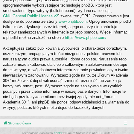
oprogramowanie wykorzystujące technologię phpBB, która jest
środowiskiem typu witryny (bulletin board), wydane na licencji „
GNU General Public License v2
” zwanej też „GPL”. Oprogramowanie jest
dostępne do pobrania ze strony
www.phpbb.com
. Oprogramowanie phpBB
tylko ułatwia dyskusje przez internet, a jego autorzy nie kontrolują
tekstów zamieszczanych w internecie za jego pomocą. Więcej informacji
o phpBB można znaleźć na stronie
https://www.phpbb.com/
.
Akceptujesz zakaz publikowania wypowiedzi o charakterze obraźliwym,
oszczerczym, propagującym treści niezgodne z polskim prawem lub
naruszającym cudze prawa autorskie i dobra osobiste. Naruszenie tego
zakazu może skutkować dla ciebie całkowitym zablokowaniem dostępu
do tej witryny, a twój dostawca internetu zostanie powiadomiony o twoim
niewłaściwym zachowaniu. Wyrażasz zgodę na to, że „Forum Akademia
30+” może w każdej chwili usunąć, zmienić, przenieść lub zamknąć
każdy twój temat, post. Wyrażasz zgodę na zapisywanie wszystkich
podanych przez ciebie informacji w naszej bazie danych. Informacje te
nie będą przekazywane nikomu bez twojej zgody, ale ani „Forum
Akademia 30+”, ani phpBB nie ponosi odpowiedzialności za włamania do
witryny, podczas których może dojść do kradzieży danych.
Strona główna
Technologię dostarcza
phpBB
® Forum Software © phpBB Limited