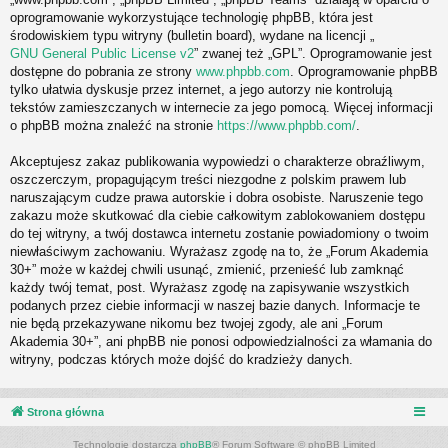
oprogramowanie wykorzystujące technologię phpBB, która jest
środowiskiem typu witryny (bulletin board), wydane na licencji „
GNU General Public License v2
” zwanej też „GPL”. Oprogramowanie jest
dostępne do pobrania ze strony
www.phpbb.com
. Oprogramowanie phpBB
tylko ułatwia dyskusje przez internet, a jego autorzy nie kontrolują
tekstów zamieszczanych w internecie za jego pomocą. Więcej informacji
o phpBB można znaleźć na stronie
https://www.phpbb.com/
.
Akceptujesz zakaz publikowania wypowiedzi o charakterze obraźliwym,
oszczerczym, propagującym treści niezgodne z polskim prawem lub
naruszającym cudze prawa autorskie i dobra osobiste. Naruszenie tego
zakazu może skutkować dla ciebie całkowitym zablokowaniem dostępu
do tej witryny, a twój dostawca internetu zostanie powiadomiony o twoim
niewłaściwym zachowaniu. Wyrażasz zgodę na to, że „Forum Akademia
30+” może w każdej chwili usunąć, zmienić, przenieść lub zamknąć
każdy twój temat, post. Wyrażasz zgodę na zapisywanie wszystkich
podanych przez ciebie informacji w naszej bazie danych. Informacje te
nie będą przekazywane nikomu bez twojej zgody, ale ani „Forum
Akademia 30+”, ani phpBB nie ponosi odpowiedzialności za włamania do
witryny, podczas których może dojść do kradzieży danych.
Strona główna
Technologię dostarcza
phpBB
® Forum Software © phpBB Limited