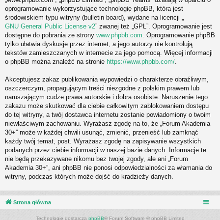
oprogramowanie wykorzystujące technologię phpBB, która jest
środowiskiem typu witryny (bulletin board), wydane na licencji „
GNU General Public License v2
” zwanej też „GPL”. Oprogramowanie jest
dostępne do pobrania ze strony
www.phpbb.com
. Oprogramowanie phpBB
tylko ułatwia dyskusje przez internet, a jego autorzy nie kontrolują
tekstów zamieszczanych w internecie za jego pomocą. Więcej informacji
o phpBB można znaleźć na stronie
https://www.phpbb.com/
.
Akceptujesz zakaz publikowania wypowiedzi o charakterze obraźliwym,
oszczerczym, propagującym treści niezgodne z polskim prawem lub
naruszającym cudze prawa autorskie i dobra osobiste. Naruszenie tego
zakazu może skutkować dla ciebie całkowitym zablokowaniem dostępu
do tej witryny, a twój dostawca internetu zostanie powiadomiony o twoim
niewłaściwym zachowaniu. Wyrażasz zgodę na to, że „Forum Akademia
30+” może w każdej chwili usunąć, zmienić, przenieść lub zamknąć
każdy twój temat, post. Wyrażasz zgodę na zapisywanie wszystkich
podanych przez ciebie informacji w naszej bazie danych. Informacje te
nie będą przekazywane nikomu bez twojej zgody, ale ani „Forum
Akademia 30+”, ani phpBB nie ponosi odpowiedzialności za włamania do
witryny, podczas których może dojść do kradzieży danych.
Strona główna
Technologię dostarcza
phpBB
® Forum Software © phpBB Limited