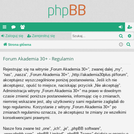
Szuk
ię
Zaloguj się
or
ży
Zarejestruj się
al
ar
S
ce
Strona główna
a
tk
og
ej
z
j
o
uj
es
Forum Akademia 30+ - Regulamin
u
…
w
si
tru
k
Rejestrując się na witrynie „Forum Akademia 30+”, zwanej dalej „my”,
a
ni
ę
j
”nas”, „nasza”, „Forum Akademia 30+”, „http://akademia30plus.pl/forum”,
j
akceptujesz wyszczególnione poniżej postanowienia. Jeśli ich nie
cy
si
akceptujesz, opuść to miejsce, naciskając przycisk „Nie akceptuję”.
ę
Administracja witryny „Forum Akademia 30+” ma prawo w dowolnym
czasie zmienić poniższe postanowienia, informując cię o zmianach,
niemniej wskazane jest, aby użytkownicy sami regularnie zaglądali do
tego regulaminu. Korzystanie z witryny „Forum Akademia 30+” po
zmianach regulaminu oznacza, że akceptujesz te zmiany ze wszelkimi
konsekwencjami prawnymi.
Nasze fora zwane też „one”, „ich”, „je”, „phpBB software”,
„www.phpbb.com”, „phpBB Limited”, „phpBB Teams” działają w oparciu o