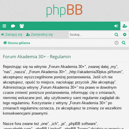
Szuk
ię
Zaloguj się
or
ży
Zarejestruj się
al
ar
S
ce
Strona główna
a
tk
og
ej
z
j
o
uj
es
Forum Akademia 30+ - Regulamin
u
…
w
si
tru
k
Rejestrując się na witrynie „Forum Akademia 30+”, zwanej dalej „my”,
a
ni
ę
j
”nas”, „nasza”, „Forum Akademia 30+”, „http://akademia30plus.pl/forum”,
j
akceptujesz wyszczególnione poniżej postanowienia. Jeśli ich nie
cy
si
akceptujesz, opuść to miejsce, naciskając przycisk „Nie akceptuję”.
ę
Administracja witryny „Forum Akademia 30+” ma prawo w dowolnym
czasie zmienić poniższe postanowienia, informując cię o zmianach,
niemniej wskazane jest, aby użytkownicy sami regularnie zaglądali do
tego regulaminu. Korzystanie z witryny „Forum Akademia 30+” po
zmianach regulaminu oznacza, że akceptujesz te zmiany ze wszelkimi
konsekwencjami prawnymi.
Nasze fora zwane też „one”, „ich”, „je”, „phpBB software”,
„www.phpbb.com”, „phpBB Limited”, „phpBB Teams” działają w oparciu o