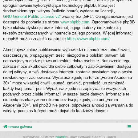
oprogramowanie wykorzystujące technologię phpBB, która jest
środowiskiem typu witryny (bulletin board), wydane na licencji „
GNU General Public License v2
” zwanej też „GPL”. Oprogramowanie jest
dostępne do pobrania ze strony
www.phpbb.com
. Oprogramowanie phpBB
tylko ułatwia dyskusje przez internet, a jego autorzy nie kontrolują
tekstów zamieszczanych w internecie za jego pomocą. Więcej informacji
o phpBB można znaleźć na stronie
https://www.phpbb.com/
.
Akceptujesz zakaz publikowania wypowiedzi o charakterze obraźliwym,
oszczerczym, propagującym treści niezgodne z polskim prawem lub
naruszającym cudze prawa autorskie i dobra osobiste. Naruszenie tego
zakazu może skutkować dla ciebie całkowitym zablokowaniem dostępu
do tej witryny, a twój dostawca internetu zostanie powiadomiony o twoim
niewłaściwym zachowaniu. Wyrażasz zgodę na to, że „Forum Akademia
30+” może w każdej chwili usunąć, zmienić, przenieść lub zamknąć
każdy twój temat, post. Wyrażasz zgodę na zapisywanie wszystkich
podanych przez ciebie informacji w naszej bazie danych. Informacje te
nie będą przekazywane nikomu bez twojej zgody, ale ani „Forum
Akademia 30+”, ani phpBB nie ponosi odpowiedzialności za włamania do
witryny, podczas których może dojść do kradzieży danych.
Strona główna
Technologię dostarcza
phpBB
® Forum Software © phpBB Limited