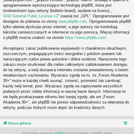
oprogramowanie wykorzystujące technologię phpBB, która jest
środowiskiem typu witryny (bulletin board), wydane na licencji „
GNU General Public License v2
” zwanej też „GPL”. Oprogramowanie jest
dostępne do pobrania ze strony
www.phpbb.com
. Oprogramowanie phpBB
tylko ułatwia dyskusje przez internet, a jego autorzy nie kontrolują
tekstów zamieszczanych w internecie za jego pomocą. Więcej informacji
o phpBB można znaleźć na stronie
https://www.phpbb.com/
.
Akceptujesz zakaz publikowania wypowiedzi o charakterze obraźliwym,
oszczerczym, propagującym treści niezgodne z polskim prawem lub
naruszającym cudze prawa autorskie i dobra osobiste. Naruszenie tego
zakazu może skutkować dla ciebie całkowitym zablokowaniem dostępu
do tej witryny, a twój dostawca internetu zostanie powiadomiony o twoim
niewłaściwym zachowaniu. Wyrażasz zgodę na to, że „Forum Akademia
30+” może w każdej chwili usunąć, zmienić, przenieść lub zamknąć
każdy twój temat, post. Wyrażasz zgodę na zapisywanie wszystkich
podanych przez ciebie informacji w naszej bazie danych. Informacje te
nie będą przekazywane nikomu bez twojej zgody, ale ani „Forum
Akademia 30+”, ani phpBB nie ponosi odpowiedzialności za włamania do
witryny, podczas których może dojść do kradzieży danych.
Strona główna
Technologię dostarcza
phpBB
® Forum Software © phpBB Limited