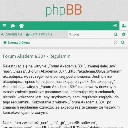
Szuk
ię
Zaloguj się
or
ży
Zarejestruj się
al
ar
S
ce
Strona główna
a
tk
og
ej
z
j
o
uj
es
Forum Akademia 30+ - Regulamin
u
…
w
si
tru
k
Rejestrując się na witrynie „Forum Akademia 30+”, zwanej dalej „my”,
a
ni
ę
j
”nas”, „nasza”, „Forum Akademia 30+”, „http://akademia30plus.pl/forum”,
j
akceptujesz wyszczególnione poniżej postanowienia. Jeśli ich nie
cy
si
akceptujesz, opuść to miejsce, naciskając przycisk „Nie akceptuję”.
ę
Administracja witryny „Forum Akademia 30+” ma prawo w dowolnym
czasie zmienić poniższe postanowienia, informując cię o zmianach,
niemniej wskazane jest, aby użytkownicy sami regularnie zaglądali do
tego regulaminu. Korzystanie z witryny „Forum Akademia 30+” po
zmianach regulaminu oznacza, że akceptujesz te zmiany ze wszelkimi
konsekwencjami prawnymi.
Nasze fora zwane też „one”, „ich”, „je”, „phpBB software”,
„www.phpbb.com”, „phpBB Limited”, „phpBB Teams” działają w oparciu o