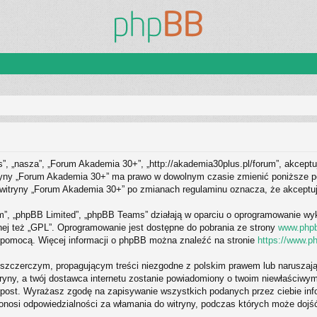
s”, „nasza”, „Forum Akademia 30+”, „http://akademia30plus.pl/forum”, akceptu
itryny „Forum Akademia 30+” ma prawo w dowolnym czasie zmienić poniższe po
 z witryny „Forum Akademia 30+” po zmianach regulaminu oznacza, że akcept
om”, „phpBB Limited”, „phpBB Teams” działają w oparciu o oprogramowanie wy
nej też „GPL”. Oprogramowanie jest dostępne do pobrania ze strony
www.php
o pomocą. Więcej informacji o phpBB można znaleźć na stronie
https://www.p
szczerczym, propagującym treści niezgodne z polskim prawem lub naruszają
tryny, a twój dostawca internetu zostanie powiadomiony o twoim niewłaści
, post. Wyrażasz zgodę na zapisywanie wszystkich podanych przez ciebie inf
ponosi odpowiedzialności za włamania do witryny, podczas których może dojś