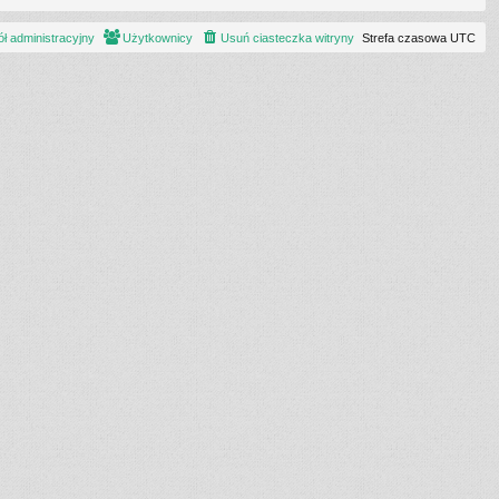
ł administracyjny
Użytkownicy
Usuń ciasteczka witryny
Strefa czasowa
UTC