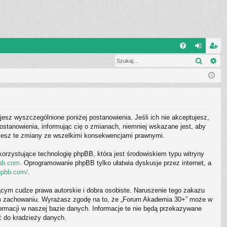
W
Szukaj
Wy
FA
al
ar
Q
og
ej
uj
es
si
tru
jesz wyszczególnione poniżej postanowienia. Jeśli ich nie akceptujesz,
ę
j
stanowienia, informując cię o zmianach, niemniej wskazane jest, aby
ujesz te zmiany ze wszelkimi konsekwencjami prawnymi.
si
ę
korzystujące technologię phpBB, która jest środowiskiem typu witryny
bb.com
. Oprogramowanie phpBB tylko ułatwia dyskusje przez internet, a
hpbb.com/
.
cym cudze prawa autorskie i dobra osobiste. Naruszenie tego zakazu
wym zachowaniu. Wyrażasz zgodę na to, że „Forum Akademia 30+” może w
ormacji w naszej bazie danych. Informacje te nie będą przekazywane
ć do kradzieży danych.