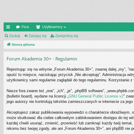
Fora
Użytkownicy
ię
Szukaj
Zaloguj się
Zarejestruj się
ce
Strona główna
j
Forum Akademia 30+ - Regulamin
…
Rejestrując się na witrynie „Forum Akademia 30+”, zwanej dalej „my”, ”na
opuść to miejsce, naciskając przycisk „Nie akceptuję”. Administracja w
użytkownicy sami regularnie zaglądali do tego regulaminu. Korzystanie
Nasze fora zwane też „one”, „ich”, „je”, „phpBB software”, „www.phpbb.c
(bulletin board), wydane na licencji „
GNU General Public License v2
” zwa
jego autorzy nie kontrolują tekstów zamieszczanych w internecie za jeg
Akceptujesz zakaz publikowania wypowiedzi o charakterze obraźliwym, o
może skutkować dla ciebie całkowitym zablokowaniem dostępu do tej wi
każdej chwili usunąć, zmienić, przenieść lub zamknąć każdy twój temat
nikomu bez twojej zgody, ale ani „Forum Akademia 30+”, ani phpBB nie 