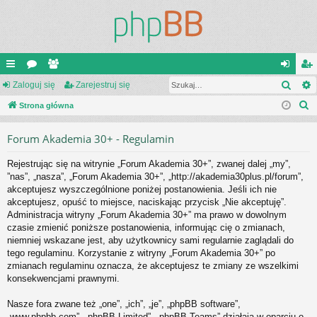
Szuk
ię
Zaloguj się
or
ży
Zarejestruj się
al
ar
S
ce
Strona główna
a
tk
og
ej
z
j
o
uj
es
Forum Akademia 30+ - Regulamin
u
…
w
si
tru
k
Rejestrując się na witrynie „Forum Akademia 30+”, zwanej dalej „my”,
a
ni
ę
j
”nas”, „nasza”, „Forum Akademia 30+”, „http://akademia30plus.pl/forum”,
j
akceptujesz wyszczególnione poniżej postanowienia. Jeśli ich nie
cy
si
akceptujesz, opuść to miejsce, naciskając przycisk „Nie akceptuję”.
ę
Administracja witryny „Forum Akademia 30+” ma prawo w dowolnym
czasie zmienić poniższe postanowienia, informując cię o zmianach,
niemniej wskazane jest, aby użytkownicy sami regularnie zaglądali do
tego regulaminu. Korzystanie z witryny „Forum Akademia 30+” po
zmianach regulaminu oznacza, że akceptujesz te zmiany ze wszelkimi
konsekwencjami prawnymi.
Nasze fora zwane też „one”, „ich”, „je”, „phpBB software”,
„www.phpbb.com”, „phpBB Limited”, „phpBB Teams” działają w oparciu o