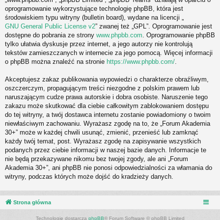
oprogramowanie wykorzystujące technologię phpBB, która jest
środowiskiem typu witryny (bulletin board), wydane na licencji „
GNU General Public License v2
” zwanej też „GPL”. Oprogramowanie jest
dostępne do pobrania ze strony
www.phpbb.com
. Oprogramowanie phpBB
tylko ułatwia dyskusje przez internet, a jego autorzy nie kontrolują
tekstów zamieszczanych w internecie za jego pomocą. Więcej informacji
o phpBB można znaleźć na stronie
https://www.phpbb.com/
.
Akceptujesz zakaz publikowania wypowiedzi o charakterze obraźliwym,
oszczerczym, propagującym treści niezgodne z polskim prawem lub
naruszającym cudze prawa autorskie i dobra osobiste. Naruszenie tego
zakazu może skutkować dla ciebie całkowitym zablokowaniem dostępu
do tej witryny, a twój dostawca internetu zostanie powiadomiony o twoim
niewłaściwym zachowaniu. Wyrażasz zgodę na to, że „Forum Akademia
30+” może w każdej chwili usunąć, zmienić, przenieść lub zamknąć
każdy twój temat, post. Wyrażasz zgodę na zapisywanie wszystkich
podanych przez ciebie informacji w naszej bazie danych. Informacje te
nie będą przekazywane nikomu bez twojej zgody, ale ani „Forum
Akademia 30+”, ani phpBB nie ponosi odpowiedzialności za włamania do
witryny, podczas których może dojść do kradzieży danych.
Strona główna
Technologię dostarcza
phpBB
® Forum Software © phpBB Limited