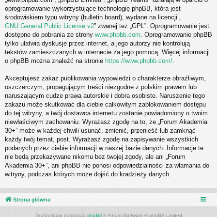
oprogramowanie wykorzystujące technologię phpBB, która jest
środowiskiem typu witryny (bulletin board), wydane na licencji „
GNU General Public License v2
” zwanej też „GPL”. Oprogramowanie jest
dostępne do pobrania ze strony
www.phpbb.com
. Oprogramowanie phpBB
tylko ułatwia dyskusje przez internet, a jego autorzy nie kontrolują
tekstów zamieszczanych w internecie za jego pomocą. Więcej informacji
o phpBB można znaleźć na stronie
https://www.phpbb.com/
.
Akceptujesz zakaz publikowania wypowiedzi o charakterze obraźliwym,
oszczerczym, propagującym treści niezgodne z polskim prawem lub
naruszającym cudze prawa autorskie i dobra osobiste. Naruszenie tego
zakazu może skutkować dla ciebie całkowitym zablokowaniem dostępu
do tej witryny, a twój dostawca internetu zostanie powiadomiony o twoim
niewłaściwym zachowaniu. Wyrażasz zgodę na to, że „Forum Akademia
30+” może w każdej chwili usunąć, zmienić, przenieść lub zamknąć
każdy twój temat, post. Wyrażasz zgodę na zapisywanie wszystkich
podanych przez ciebie informacji w naszej bazie danych. Informacje te
nie będą przekazywane nikomu bez twojej zgody, ale ani „Forum
Akademia 30+”, ani phpBB nie ponosi odpowiedzialności za włamania do
witryny, podczas których może dojść do kradzieży danych.
Strona główna
Technologię dostarcza
phpBB
® Forum Software © phpBB Limited