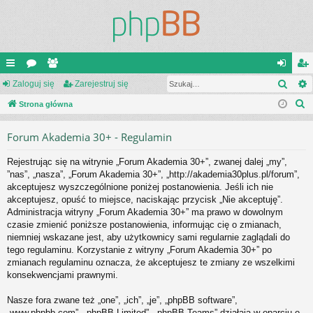
Szuk
ię
Zaloguj się
or
ży
Zarejestruj się
al
ar
S
ce
Strona główna
a
tk
og
ej
z
j
o
uj
es
Forum Akademia 30+ - Regulamin
u
…
w
si
tru
k
Rejestrując się na witrynie „Forum Akademia 30+”, zwanej dalej „my”,
a
ni
ę
j
”nas”, „nasza”, „Forum Akademia 30+”, „http://akademia30plus.pl/forum”,
j
akceptujesz wyszczególnione poniżej postanowienia. Jeśli ich nie
cy
si
akceptujesz, opuść to miejsce, naciskając przycisk „Nie akceptuję”.
ę
Administracja witryny „Forum Akademia 30+” ma prawo w dowolnym
czasie zmienić poniższe postanowienia, informując cię o zmianach,
niemniej wskazane jest, aby użytkownicy sami regularnie zaglądali do
tego regulaminu. Korzystanie z witryny „Forum Akademia 30+” po
zmianach regulaminu oznacza, że akceptujesz te zmiany ze wszelkimi
konsekwencjami prawnymi.
Nasze fora zwane też „one”, „ich”, „je”, „phpBB software”,
„www.phpbb.com”, „phpBB Limited”, „phpBB Teams” działają w oparciu o