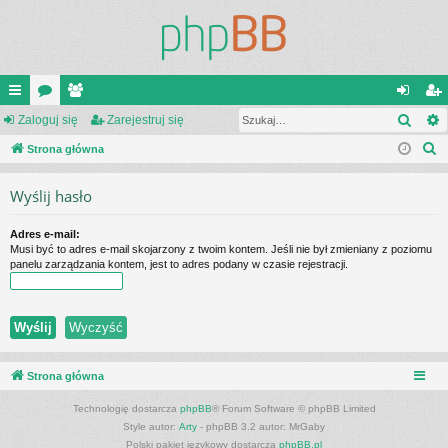
Szuk
ię
Zaloguj się
or
ży
Zarejestruj się
al
ar
S
ce
Strona główna
a
tk
og
ej
z
j
o
uj
es
Wyślij hasło
u
…
w
si
tru
k
Adres e-mail:
a
ni
ę
j
Musi być to adres e-mail skojarzony z twoim kontem. Jeśli nie był zmieniany z poziomu
j
panelu zarządzania kontem, jest to adres podany w czasie rejestracji.
cy
si
ę
Strona główna
Technologię dostarcza
phpBB
® Forum Software © phpBB Limited
Style autor:
Arty
- phpBB 3.2 autor: MrGaby
Polski pakiet językowy dostarcza
phpBB.pl