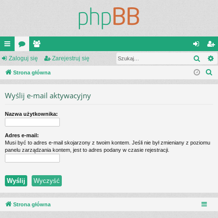
Szuk
ię
Zaloguj się
or
ży
Zarejestruj się
al
ar
S
ce
Strona główna
a
tk
og
ej
z
j
o
uj
es
Wyślij e-mail aktywacyjny
u
…
w
si
tru
k
Nazwa użytkownika:
a
ni
ę
j
j
cy
si
Adres e-mail:
Musi być to adres e-mail skojarzony z twoim kontem. Jeśli nie był zmieniany z poziomu
ę
panelu zarządzania kontem, jest to adres podany w czasie rejestracji.
Strona główna