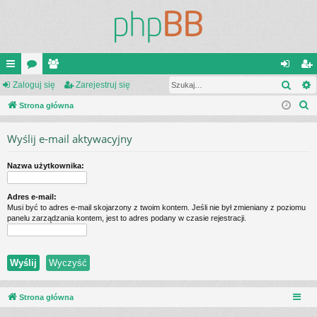
Szuk
ię
Zaloguj się
or
ży
Zarejestruj się
al
ar
S
ce
Strona główna
a
tk
og
ej
z
j
o
uj
es
Wyślij e-mail aktywacyjny
u
…
w
si
tru
k
Nazwa użytkownika:
a
ni
ę
j
j
cy
si
Adres e-mail:
Musi być to adres e-mail skojarzony z twoim kontem. Jeśli nie był zmieniany z poziomu
ę
panelu zarządzania kontem, jest to adres podany w czasie rejestracji.
Strona główna