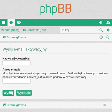
Szuk
ię
Zaloguj się
or
ży
Zarejestruj się
al
ar
S
ce
Strona główna
a
tk
og
ej
z
j
o
uj
es
Wyślij e-mail aktywacyjny
u
…
w
si
tru
k
Nazwa użytkownika:
a
ni
ę
j
j
cy
si
Adres e-mail:
Musi być to adres e-mail skojarzony z twoim kontem. Jeśli nie był zmieniany z poziomu
ę
panelu zarządzania kontem, jest to adres podany w czasie rejestracji.
Strona główna