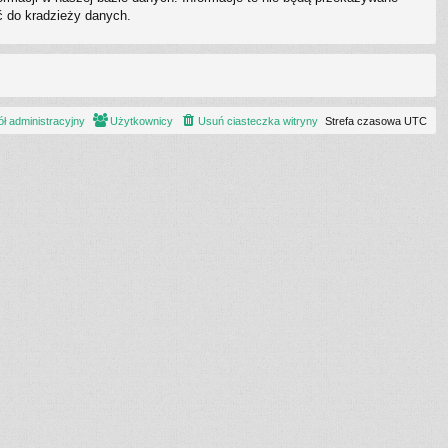
ć do kradzieży danych.
ł administracyjny
Użytkownicy
Usuń ciasteczka witryny
Strefa czasowa
UTC