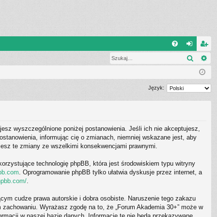
W
Szukaj
Wy
FA
al
ar
Q
og
ej
uj
es
Język:
si
tru
ę
j
jesz wyszczególnione poniżej postanowienia. Jeśli ich nie akceptujesz,
si
stanowienia, informując cię o zmianach, niemniej wskazane jest, aby
ę
ujesz te zmiany ze wszelkimi konsekwencjami prawnymi.
korzystujące technologię phpBB, która jest środowiskiem typu witryny
bb.com
. Oprogramowanie phpBB tylko ułatwia dyskusje przez internet, a
hpbb.com/
.
cym cudze prawa autorskie i dobra osobiste. Naruszenie tego zakazu
wym zachowaniu. Wyrażasz zgodę na to, że „Forum Akademia 30+” może w
ormacji w naszej bazie danych. Informacje te nie będą przekazywane