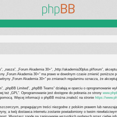
s”, „nasza”, „Forum Akademia 30+”, „http://akademia30plus.pl/forum”, akceptu
itryny „Forum Akademia 30+” ma prawo w dowolnym czasie zmienić poniższe po
 z witryny „Forum Akademia 30+” po zmianach regulaminu oznacza, że akcept
om”, „phpBB Limited”, „phpBB Teams” działają w oparciu o oprogramowanie wy
nej też „GPL”. Oprogramowanie jest dostępne do pobrania ze strony
www.php
o pomocą. Więcej informacji o phpBB można znaleźć na stronie
https://www.p
szczerczym, propagującym treści niezgodne z polskim prawem lub naruszają
tryny, a twój dostawca internetu zostanie powiadomiony o twoim niewłaści
, post. Wyrażasz zgodę na zapisywanie wszystkich podanych przez ciebie inf