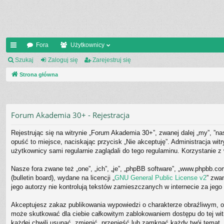
Fora
Użytkownicy
ię
Szukaj
Zaloguj się
Zarejestruj się
ce
Strona główna
j
…
Forum Akademia 30+ - Rejestracja
Rejestrując się na witrynie „Forum Akademia 30+”, zwanej dalej „my”, ”na
opuść to miejsce, naciskając przycisk „Nie akceptuję”. Administracja w
użytkownicy sami regularnie zaglądali do tego regulaminu. Korzystanie
Nasze fora zwane też „one”, „ich”, „je”, „phpBB software”, „www.phpbb.c
(bulletin board), wydane na licencji „
GNU General Public License v2
” zwa
jego autorzy nie kontrolują tekstów zamieszczanych w internecie za jeg
Akceptujesz zakaz publikowania wypowiedzi o charakterze obraźliwym, o
może skutkować dla ciebie całkowitym zablokowaniem dostępu do tej wi
każdej chwili usunąć, zmienić, przenieść lub zamknąć każdy twój temat