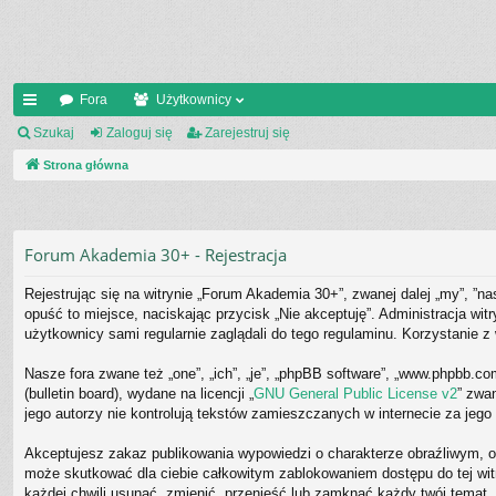
Fora
Użytkownicy
ię
Szukaj
Zaloguj się
Zarejestruj się
ce
Strona główna
j
…
Forum Akademia 30+ - Rejestracja
Rejestrując się na witrynie „Forum Akademia 30+”, zwanej dalej „my”, ”na
opuść to miejsce, naciskając przycisk „Nie akceptuję”. Administracja w
użytkownicy sami regularnie zaglądali do tego regulaminu. Korzystanie
Nasze fora zwane też „one”, „ich”, „je”, „phpBB software”, „www.phpbb.c
(bulletin board), wydane na licencji „
GNU General Public License v2
” zwa
jego autorzy nie kontrolują tekstów zamieszczanych w internecie za jeg
Akceptujesz zakaz publikowania wypowiedzi o charakterze obraźliwym, o
może skutkować dla ciebie całkowitym zablokowaniem dostępu do tej wi
każdej chwili usunąć, zmienić, przenieść lub zamknąć każdy twój temat