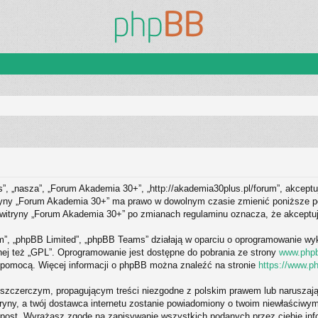
s”, „nasza”, „Forum Akademia 30+”, „http://akademia30plus.pl/forum”, akceptu
itryny „Forum Akademia 30+” ma prawo w dowolnym czasie zmienić poniższe po
 z witryny „Forum Akademia 30+” po zmianach regulaminu oznacza, że akcept
om”, „phpBB Limited”, „phpBB Teams” działają w oparciu o oprogramowanie wy
nej też „GPL”. Oprogramowanie jest dostępne do pobrania ze strony
www.php
o pomocą. Więcej informacji o phpBB można znaleźć na stronie
https://www.p
szczerczym, propagującym treści niezgodne z polskim prawem lub naruszają
tryny, a twój dostawca internetu zostanie powiadomiony o twoim niewłaści
, post. Wyrażasz zgodę na zapisywanie wszystkich podanych przez ciebie inf