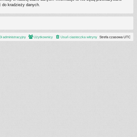
ć do kradzieży danych.
ł administracyjny
Użytkownicy
Usuń ciasteczka witryny
Strefa czasowa
UTC