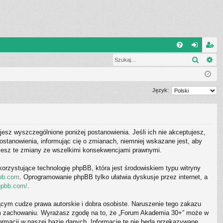
W
Szukaj
Wy
FA
al
ar
Q
og
ej
uj
es
Język:
si
tru
ę
j
jesz wyszczególnione poniżej postanowienia. Jeśli ich nie akceptujesz,
si
stanowienia, informując cię o zmianach, niemniej wskazane jest, aby
ę
ujesz te zmiany ze wszelkimi konsekwencjami prawnymi.
korzystujące technologię phpBB, która jest środowiskiem typu witryny
bb.com
. Oprogramowanie phpBB tylko ułatwia dyskusje przez internet, a
hpbb.com/
.
cym cudze prawa autorskie i dobra osobiste. Naruszenie tego zakazu
wym zachowaniu. Wyrażasz zgodę na to, że „Forum Akademia 30+” może w
ormacji w naszej bazie danych. Informacje te nie będą przekazywane