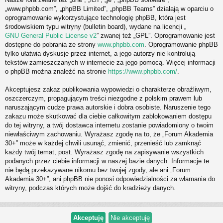
„www.phpbb.com”, „phpBB Limited”, „phpBB Teams” działają w oparciu o
oprogramowanie wykorzystujące technologię phpBB, która jest
środowiskiem typu witryny (bulletin board), wydane na licencji „
GNU General Public License v2
” zwanej też „GPL”. Oprogramowanie jest
dostępne do pobrania ze strony
www.phpbb.com
. Oprogramowanie phpBB
tylko ułatwia dyskusje przez internet, a jego autorzy nie kontrolują
tekstów zamieszczanych w internecie za jego pomocą. Więcej informacji
o phpBB można znaleźć na stronie
https://www.phpbb.com/
.
Akceptujesz zakaz publikowania wypowiedzi o charakterze obraźliwym,
oszczerczym, propagującym treści niezgodne z polskim prawem lub
naruszającym cudze prawa autorskie i dobra osobiste. Naruszenie tego
zakazu może skutkować dla ciebie całkowitym zablokowaniem dostępu
do tej witryny, a twój dostawca internetu zostanie powiadomiony o twoim
niewłaściwym zachowaniu. Wyrażasz zgodę na to, że „Forum Akademia
30+” może w każdej chwili usunąć, zmienić, przenieść lub zamknąć
każdy twój temat, post. Wyrażasz zgodę na zapisywanie wszystkich
podanych przez ciebie informacji w naszej bazie danych. Informacje te
nie będą przekazywane nikomu bez twojej zgody, ale ani „Forum
Akademia 30+”, ani phpBB nie ponosi odpowiedzialności za włamania do
witryny, podczas których może dojść do kradzieży danych.