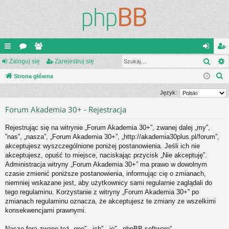
Szuk
ię
Zaloguj się
or
ży
Zarejestruj się
al
ar
S
ce
Strona główna
a
tk
og
ej
z
j
o
uj
es
Język:
u
…
w
si
tru
Forum Akademia 30+ - Rejestracja
k
a
ni
ę
j
Rejestrując się na witrynie „Forum Akademia 30+”, zwanej dalej „my”,
j
”nas”, „nasza”, „Forum Akademia 30+”, „http://akademia30plus.pl/forum”,
cy
si
akceptujesz wyszczególnione poniżej postanowienia. Jeśli ich nie
ę
akceptujesz, opuść to miejsce, naciskając przycisk „Nie akceptuję”.
Administracja witryny „Forum Akademia 30+” ma prawo w dowolnym
czasie zmienić poniższe postanowienia, informując cię o zmianach,
niemniej wskazane jest, aby użytkownicy sami regularnie zaglądali do
tego regulaminu. Korzystanie z witryny „Forum Akademia 30+” po
zmianach regulaminu oznacza, że akceptujesz te zmiany ze wszelkimi
konsekwencjami prawnymi.
Nasze fora zwane też „one”, „ich”, „je”, „phpBB software”,