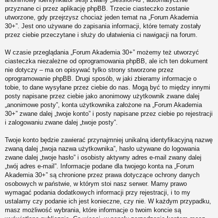
przyznane ci przez aplikację phpBB. Trzecie ciasteczko zostanie
utworzone, gdy przejrzysz chociaż jeden temat na „Forum Akademia
30+”. Jest ono używane do zapisania informacji, które tematy zostały
przez ciebie przeczytane i służy do ułatwienia ci nawigacji na forum.
W czasie przeglądania „Forum Akademia 30+” możemy też utworzyć
ciasteczka niezależne od oprogramowania phpBB, ale ich ten dokument
nie dotyczy – ma on opisywać tylko strony stworzone przez
oprogramowanie phpBB. Drugi sposób, w jaki zbieramy informacje o
tobie, to dane wysyłane przez ciebie do nas. Mogą być to między innymi
posty napisane przez ciebie jako anonimowy użytkownik zwane dalej
„anonimowe posty”, konta użytkownika założone na „Forum Akademia
30+” zwane dalej „twoje konto” i posty napisane przez ciebie po rejestracji
i zalogowaniu zwane dalej „twoje posty”.
Twoje konto będzie zawierać przynajmniej unikalną identyfikacyjną nazwę
zwaną dalej „twoja nazwa użytkownika”, hasło używane do logowania
zwane dalej „twoje hasło” i osobisty aktywny adres e-mail zwany dalej
„twój adres e-mail”. Informacje podane dla twojego konta na „Forum
Akademia 30+” są chronione przez prawa dotyczące ochrony danych
osobowych w państwie, w którym stoi nasz serwer. Mamy prawo
wymagać podania dodatkowych informacji przy rejestracji, i to my
ustalamy czy podanie ich jest konieczne, czy nie. W każdym przypadku,
masz możliwość wybrania, które informacje o twoim koncie są