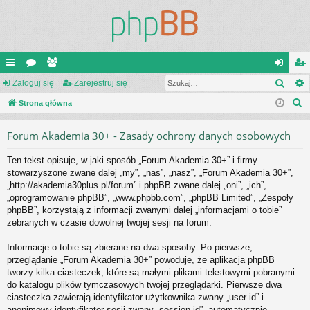
Szuk
ię
Zaloguj się
or
ży
Zarejestruj się
al
ar
S
ce
Strona główna
a
tk
og
ej
z
j
o
uj
es
Forum Akademia 30+ - Zasady ochrony danych osobowych
u
…
w
si
tru
k
Ten tekst opisuje, w jaki sposób „Forum Akademia 30+” i firmy
a
ni
ę
j
stowarzyszone zwane dalej „my”, „nas”, „nasz”, „Forum Akademia 30+”,
j
„http://akademia30plus.pl/forum” i phpBB zwane dalej „oni”, „ich”,
cy
si
„oprogramowanie phpBB”, „www.phpbb.com”, „phpBB Limited”, „Zespoły
ę
phpBB”, korzystają z informacji zwanymi dalej „informacjami o tobie”
zebranych w czasie dowolnej twojej sesji na forum.
Informacje o tobie są zbierane na dwa sposoby. Po pierwsze,
przeglądanie „Forum Akademia 30+” powoduje, że aplikacja phpBB
tworzy kilka ciasteczek, które są małymi plikami tekstowymi pobranymi
do katalogu plików tymczasowych twojej przeglądarki. Pierwsze dwa
ciasteczka zawierają identyfikator użytkownika zwany „user-id” i
anonimowy identyfikator sesji zwany „session-id”, automatycznie