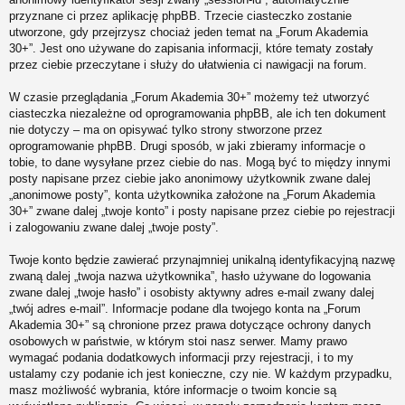
przyznane ci przez aplikację phpBB. Trzecie ciasteczko zostanie
utworzone, gdy przejrzysz chociaż jeden temat na „Forum Akademia
30+”. Jest ono używane do zapisania informacji, które tematy zostały
przez ciebie przeczytane i służy do ułatwienia ci nawigacji na forum.
W czasie przeglądania „Forum Akademia 30+” możemy też utworzyć
ciasteczka niezależne od oprogramowania phpBB, ale ich ten dokument
nie dotyczy – ma on opisywać tylko strony stworzone przez
oprogramowanie phpBB. Drugi sposób, w jaki zbieramy informacje o
tobie, to dane wysyłane przez ciebie do nas. Mogą być to między innymi
posty napisane przez ciebie jako anonimowy użytkownik zwane dalej
„anonimowe posty”, konta użytkownika założone na „Forum Akademia
30+” zwane dalej „twoje konto” i posty napisane przez ciebie po rejestracji
i zalogowaniu zwane dalej „twoje posty”.
Twoje konto będzie zawierać przynajmniej unikalną identyfikacyjną nazwę
zwaną dalej „twoja nazwa użytkownika”, hasło używane do logowania
zwane dalej „twoje hasło” i osobisty aktywny adres e-mail zwany dalej
„twój adres e-mail”. Informacje podane dla twojego konta na „Forum
Akademia 30+” są chronione przez prawa dotyczące ochrony danych
osobowych w państwie, w którym stoi nasz serwer. Mamy prawo
wymagać podania dodatkowych informacji przy rejestracji, i to my
ustalamy czy podanie ich jest konieczne, czy nie. W każdym przypadku,
masz możliwość wybrania, które informacje o twoim koncie są