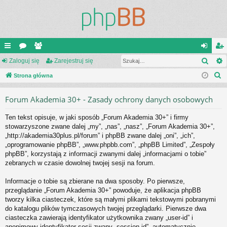
Szuk
ię
Zaloguj się
or
ży
Zarejestruj się
al
ar
S
ce
Strona główna
a
tk
og
ej
z
j
o
uj
es
Forum Akademia 30+ - Zasady ochrony danych osobowych
u
…
w
si
tru
k
Ten tekst opisuje, w jaki sposób „Forum Akademia 30+” i firmy
a
ni
ę
j
stowarzyszone zwane dalej „my”, „nas”, „nasz”, „Forum Akademia 30+”,
j
„http://akademia30plus.pl/forum” i phpBB zwane dalej „oni”, „ich”,
cy
si
„oprogramowanie phpBB”, „www.phpbb.com”, „phpBB Limited”, „Zespoły
ę
phpBB”, korzystają z informacji zwanymi dalej „informacjami o tobie”
zebranych w czasie dowolnej twojej sesji na forum.
Informacje o tobie są zbierane na dwa sposoby. Po pierwsze,
przeglądanie „Forum Akademia 30+” powoduje, że aplikacja phpBB
tworzy kilka ciasteczek, które są małymi plikami tekstowymi pobranymi
do katalogu plików tymczasowych twojej przeglądarki. Pierwsze dwa
ciasteczka zawierają identyfikator użytkownika zwany „user-id” i
anonimowy identyfikator sesji zwany „session-id”, automatycznie