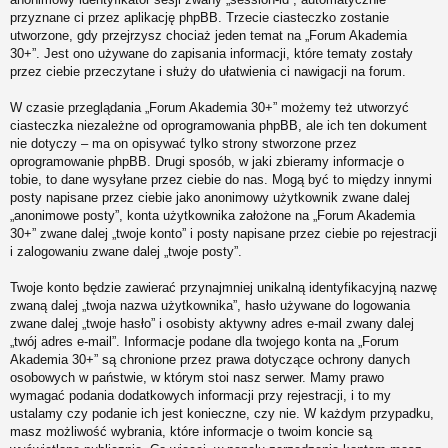
przyznane ci przez aplikację phpBB. Trzecie ciasteczko zostanie
utworzone, gdy przejrzysz chociaż jeden temat na „Forum Akademia
30+”. Jest ono używane do zapisania informacji, które tematy zostały
przez ciebie przeczytane i służy do ułatwienia ci nawigacji na forum.
W czasie przeglądania „Forum Akademia 30+” możemy też utworzyć
ciasteczka niezależne od oprogramowania phpBB, ale ich ten dokument
nie dotyczy – ma on opisywać tylko strony stworzone przez
oprogramowanie phpBB. Drugi sposób, w jaki zbieramy informacje o
tobie, to dane wysyłane przez ciebie do nas. Mogą być to między innymi
posty napisane przez ciebie jako anonimowy użytkownik zwane dalej
„anonimowe posty”, konta użytkownika założone na „Forum Akademia
30+” zwane dalej „twoje konto” i posty napisane przez ciebie po rejestracji
i zalogowaniu zwane dalej „twoje posty”.
Twoje konto będzie zawierać przynajmniej unikalną identyfikacyjną nazwę
zwaną dalej „twoja nazwa użytkownika”, hasło używane do logowania
zwane dalej „twoje hasło” i osobisty aktywny adres e-mail zwany dalej
„twój adres e-mail”. Informacje podane dla twojego konta na „Forum
Akademia 30+” są chronione przez prawa dotyczące ochrony danych
osobowych w państwie, w którym stoi nasz serwer. Mamy prawo
wymagać podania dodatkowych informacji przy rejestracji, i to my
ustalamy czy podanie ich jest konieczne, czy nie. W każdym przypadku,
masz możliwość wybrania, które informacje o twoim koncie są