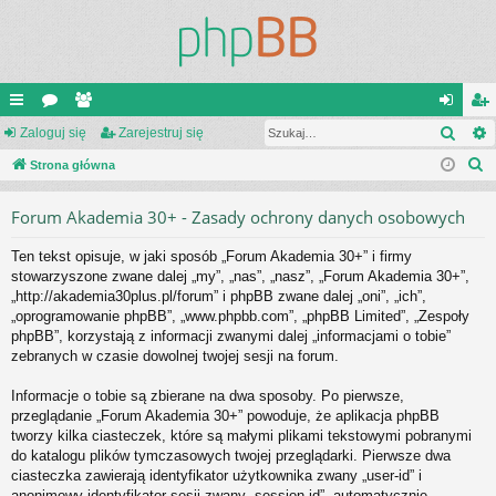
Szuk
ię
Zaloguj się
or
ży
Zarejestruj się
al
ar
S
ce
Strona główna
a
tk
og
ej
z
j
o
uj
es
Forum Akademia 30+ - Zasady ochrony danych osobowych
u
…
w
si
tru
k
Ten tekst opisuje, w jaki sposób „Forum Akademia 30+” i firmy
a
ni
ę
j
stowarzyszone zwane dalej „my”, „nas”, „nasz”, „Forum Akademia 30+”,
j
„http://akademia30plus.pl/forum” i phpBB zwane dalej „oni”, „ich”,
cy
si
„oprogramowanie phpBB”, „www.phpbb.com”, „phpBB Limited”, „Zespoły
ę
phpBB”, korzystają z informacji zwanymi dalej „informacjami o tobie”
zebranych w czasie dowolnej twojej sesji na forum.
Informacje o tobie są zbierane na dwa sposoby. Po pierwsze,
przeglądanie „Forum Akademia 30+” powoduje, że aplikacja phpBB
tworzy kilka ciasteczek, które są małymi plikami tekstowymi pobranymi
do katalogu plików tymczasowych twojej przeglądarki. Pierwsze dwa
ciasteczka zawierają identyfikator użytkownika zwany „user-id” i
anonimowy identyfikator sesji zwany „session-id”, automatycznie