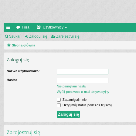
Fora
Użytkownicy
ię
Szukaj
Zaloguj się
Zarejestruj się
ce
Strona główna
j
Zaloguj się
…
Nazwa użytkownika:
Hasło:
Nie pamiętam hasła
Wyślij ponownie e-mail aktywacyjny
Zapamiętaj mnie
Ukryj mój status podczas tej sesji
Zarejestruj się