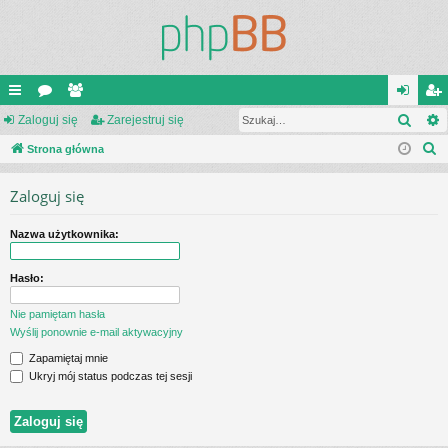
Szuk
ię
Zaloguj się
or
ży
Zarejestruj się
al
ar
S
ce
Strona główna
a
tk
og
ej
z
j
o
uj
es
Zaloguj się
u
…
w
si
tru
k
Nazwa użytkownika:
a
ni
ę
j
j
cy
si
Hasło:
ę
Nie pamiętam hasła
Wyślij ponownie e-mail aktywacyjny
Zapamiętaj mnie
Ukryj mój status podczas tej sesji