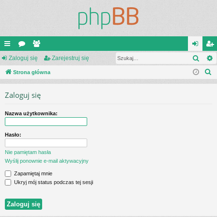
Szuk
ię
Zaloguj się
or
ży
Zarejestruj się
al
ar
S
ce
Strona główna
a
tk
og
ej
z
j
o
uj
es
Zaloguj się
u
…
w
si
tru
k
Nazwa użytkownika:
a
ni
ę
j
j
cy
si
Hasło:
ę
Nie pamiętam hasła
Wyślij ponownie e-mail aktywacyjny
Zapamiętaj mnie
Ukryj mój status podczas tej sesji