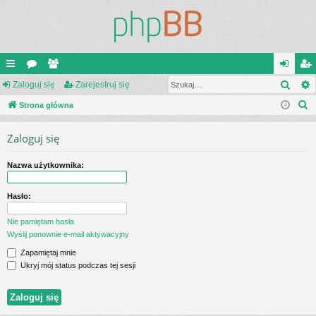
Szuk
ię
Zaloguj się
or
ży
Zarejestruj się
al
ar
S
ce
Strona główna
a
tk
og
ej
z
j
o
uj
es
Zaloguj się
u
…
w
si
tru
k
Nazwa użytkownika:
a
ni
ę
j
j
cy
si
Hasło:
ę
Nie pamiętam hasła
Wyślij ponownie e-mail aktywacyjny
Zapamiętaj mnie
Ukryj mój status podczas tej sesji