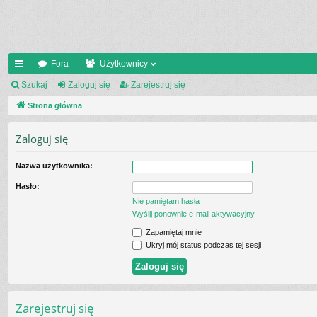
Fora
Użytkownicy
ię
Szukaj
Zaloguj się
Zarejestruj się
ce
Strona główna
j
Zaloguj się
…
Nazwa użytkownika:
Hasło:
Nie pamiętam hasła
Wyślij ponownie e-mail aktywacyjny
Zapamiętaj mnie
Ukryj mój status podczas tej sesji
Zarejestruj się