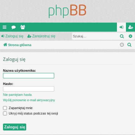
Szuk
ię
Zaloguj się
or
ży
Zarejestruj się
al
ar
S
ce
Strona główna
a
tk
og
ej
z
j
o
uj
es
Zaloguj się
u
…
w
si
tru
k
Nazwa użytkownika:
a
ni
ę
j
j
cy
si
Hasło:
ę
Nie pamiętam hasła
Wyślij ponownie e-mail aktywacyjny
Zapamiętaj mnie
Ukryj mój status podczas tej sesji