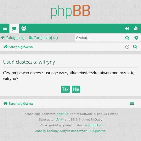
Szuk
ię
Zaloguj się
or
ży
Zarejestruj się
al
ar
S
ce
Strona główna
a
tk
og
ej
z
j
o
uj
es
Usuń ciasteczka witryny
u
…
w
si
tru
k
Czy na pewno chcesz usunąć wszystkie ciasteczka utworzone przez tę
a
ni
ę
j
witrynę?
j
cy
si
ę
Strona główna
Technologię dostarcza
phpBB
® Forum Software © phpBB Limited
Style autor:
Arty
- phpBB 3.2 autor: MrGaby
Polski pakiet językowy dostarcza
phpBB.pl
Zasady ochrony danych osobowych
|
Regulamin