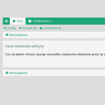
Fora
Użytkownicy
ię
Szukaj
Zaloguj się
Zarejestruj się
ce
Strona główna
j
Usuń ciasteczka witryny
…
Czy na pewno chcesz usunąć wszystkie ciasteczka utworzone przez tę w
Strona główna