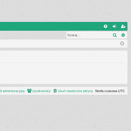
W
Szukaj
Wy
FA
al
ar
Q
og
ej
uj
es
si
tru
ę
j
si
ę
ł administracyjny
Użytkownicy
Usuń ciasteczka witryny
Strefa czasowa
UTC