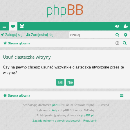
Szuk
ię
Zaloguj się
or
ży
Zarejestruj się
al
ar
S
ce
Strona główna
a
tk
og
ej
z
j
o
uj
es
Usuń ciasteczka witryny
u
…
w
si
tru
k
Czy na pewno chcesz usunąć wszystkie ciasteczka utworzone przez tę
a
ni
ę
j
witrynę?
j
cy
si
ę
Strona główna
Technologię dostarcza
phpBB
® Forum Software © phpBB Limited
Style autor:
Arty
- phpBB 3.2 autor: MrGaby
Polski pakiet językowy dostarcza
phpBB.pl
Zasady ochrony danych osobowych
|
Regulamin