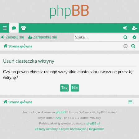
Szuk
ię
Zaloguj się
or
ży
Zarejestruj się
al
ar
S
ce
Strona główna
a
tk
og
ej
z
j
o
uj
es
Usuń ciasteczka witryny
u
…
w
si
tru
k
Czy na pewno chcesz usunąć wszystkie ciasteczka utworzone przez tę
a
ni
ę
j
witrynę?
j
cy
si
ę
Strona główna
Technologię dostarcza
phpBB
® Forum Software © phpBB Limited
Style autor:
Arty
- phpBB 3.2 autor: MrGaby
Polski pakiet językowy dostarcza
phpBB.pl
Zasady ochrony danych osobowych
|
Regulamin