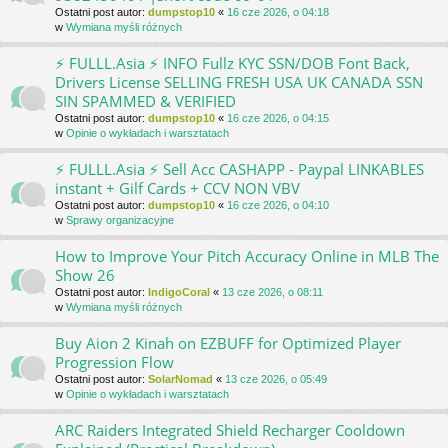
Ostatni post autor:
dumpstop10
«
16 cze 2026, o 04:18
w
Wymiana myśli różnych
⚡ FULLL.Asia ⚡ INFO Fullz KYC SSN/DOB Font Back,
Drivers License SELLING FRESH USA UK CANADA SSN
SIN SPAMMED & VERIFIED
Ostatni post autor:
dumpstop10
«
16 cze 2026, o 04:15
w
Opinie o wykładach i warsztatach
⚡ FULLL.Asia ⚡ Sell Acc CASHAPP - Paypal LINKABLES
instant + Gilf Cards + CCV NON VBV
Ostatni post autor:
dumpstop10
«
16 cze 2026, o 04:10
w
Sprawy organizacyjne
How to Improve Your Pitch Accuracy Online in MLB The
Show 26
Ostatni post autor:
IndigoCoral
«
13 cze 2026, o 08:11
w
Wymiana myśli różnych
Buy Aion 2 Kinah on EZBUFF for Optimized Player
Progression Flow
Ostatni post autor:
SolarNomad
«
13 cze 2026, o 05:49
w
Opinie o wykładach i warsztatach
ARC Raiders Integrated Shield Recharger Cooldown