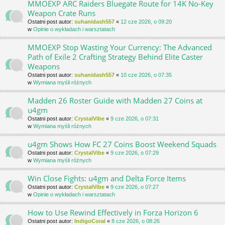
MMOEXP ARC Raiders Bluegate Route for 14K No-Key
Weapon Crate Runs
Ostatni post autor:
suhanidash557
«
12 cze 2026, o 09:20
w
Opinie o wykładach i warsztatach
MMOEXP Stop Wasting Your Currency: The Advanced
Path of Exile 2 Crafting Strategy Behind Elite Caster
Weapons
Ostatni post autor:
suhanidash557
«
10 cze 2026, o 07:35
w
Wymiana myśli różnych
Madden 26 Roster Guide with Madden 27 Coins at
u4gm
Ostatni post autor:
CrystalVibe
«
9 cze 2026, o 07:31
w
Wymiana myśli różnych
u4gm Shows How FC 27 Coins Boost Weekend Squads
Ostatni post autor:
CrystalVibe
«
9 cze 2026, o 07:29
w
Wymiana myśli różnych
Win Close Fights: u4gm and Delta Force Items
Ostatni post autor:
CrystalVibe
«
9 cze 2026, o 07:27
w
Opinie o wykładach i warsztatach
How to Use Rewind Effectively in Forza Horizon 6
Ostatni post autor:
IndigoCoral
«
8 cze 2026, o 08:26