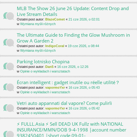
MLB The Show 26 June 26 Update: Content Drop and
Live Stream Details
Ostatni post autor:
BlazeComet
«
21 cze 2026, o 02:01
w
Wymiana myśli różnych
The Ultimate Guide to Finding the Glow Mushroom in
Grow A Garden 2
Ostatni post autor:
IndigoCoral
«
19 cze 2026, o 08:44
w
Wymiana myśli różnych
Parking lotnisko Chopina
Ostatni post autor:
Dan5
«
16 cze 2026, o 12:26
w
Opinie o wykładach i warsztatach
Écran intelligent : gadget inutile ou réelle utilité？
Ostatni post autor:
vapormoYxr
«
16 cze 2026, o 05:43
w
Opinie o wykładach i warsztatach
Vetri auto appannati dal vapore? Come pulirli
Ostatni post autor:
vapormoYxr
«
16 cze 2026, o 05:42
w
Opinie o wykładach i warsztatach
⚡ FULLL.Asia ⚡ Sell DEAD UK Fullz with NATIONAL
INSURANCE/MMN/DOB 9-4-1998 |account number
9382450401 |short code 09-01-