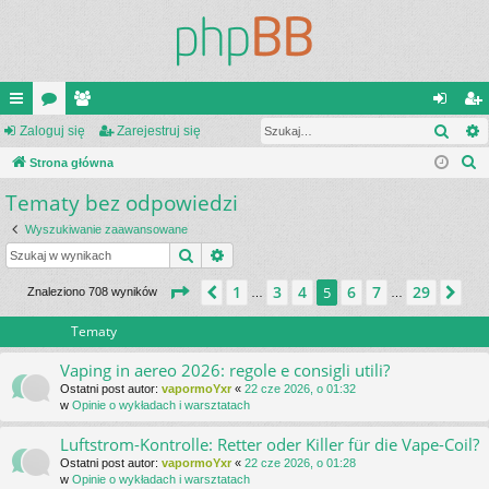
Szuk
ię
Zaloguj się
or
ży
Zarejestruj się
al
ar
S
ce
Strona główna
a
tk
og
ej
z
Tematy bez odpowiedzi
j
o
uj
es
u
…
w
si
tru
Wyszukiwanie zaawansowane
k
Szukaj
Wyszukiwanie zaawansowane
a
ni
ę
j
j
Strona
5
z
29
1
3
4
6
7
29
Poprzednia
5
Na
Znaleziono 708 wyników
…
…
cy
si
ę
Tematy
Vaping in aereo 2026: regole e consigli utili?
Ostatni post autor:
vapormoYxr
«
22 cze 2026, o 01:32
w
Opinie o wykładach i warsztatach
Luftstrom-Kontrolle: Retter oder Killer für die Vape-Coil?
Ostatni post autor:
vapormoYxr
«
22 cze 2026, o 01:28
w
Opinie o wykładach i warsztatach