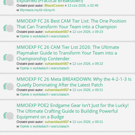
Explained (Practical Breakdown)
Ostatni post autor:
BlazeComet
«
13 cze 2026, o 02:48
w
Wymiana myśli różnych
MMOEXP FC 26 Best CAM Tier List: The One Position
That Can Transform Your Team into a Champion
Ostatni post autor:
suhanidash557
«
12 cze 2026, o 09:23
w
Opinie o wykładach i warsztatach
MMOEXP FC 26 CAM Tier List 2026: The Ultimate
Playmaker Guide to Transform Your Team into a
Championship Contender
Ostatni post autor:
suhanidash557
«
12 cze 2026, o 09:22
w
Opinie o wykładach i warsztatach
MMOEXP FC 26 Meta BREAKDOWN: Why the 4-2-1-3 Is
Quietly Dominating After the Latest Patch
Ostatni post autor:
suhanidash557
«
12 cze 2026, o 09:21
w
Opinie o wykładach i warsztatach
MMOEXP POE2 Endgame Gear Isn't Just for the Lucky!
The Ultimate Crafting Guide to Building Powerful
Equipment on a Budge
Ostatni post autor:
suhanidash557
«
12 cze 2026, o 09:21
w
Opinie o wykładach i warsztatach