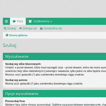
Fora
Użytkownicy
ię
Szukaj
Zaloguj się
Zarejestruj się
ce
Strona główna
j
Szukaj
…
Wyszukiwanie
Szukaj wg słów kluczowych:
Umieść
+
przed słowem, które musi wystąpić oraz
-
przed słowem, które nie może wystą
umieścisz listę słów oddzielonych
|
wewnątrz nawiasów, tylko jedno ze słów będzie musi
Możesz użyć gwiazdki (*) jako zamiennika dowolnego ciągu znaków.
Szukaj wg autora:
Można użyć gwiazdki (*) jako zamiennika dowolnego ciągu znaków.
Opcje wyszukiwania
Przeszukaj fora:
Wybierz fora, które chcesz przeszukać. Subfora są przeszukiwane automatycznie, chy