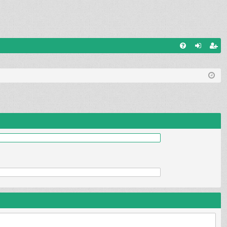
W
FA
al
ar
Q
og
ej
uj
es
si
tru
ę
j
si
ę