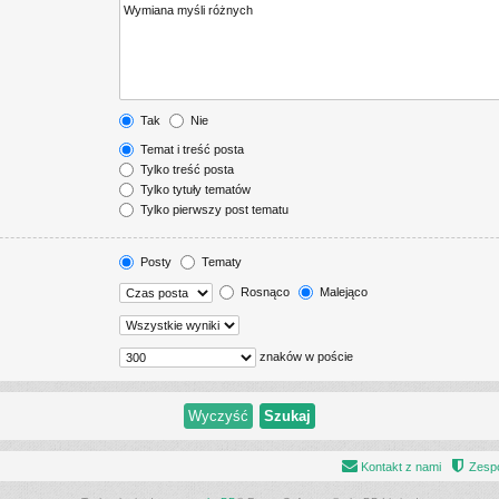
Tak
Nie
Temat i treść posta
Tylko treść posta
Tylko tytuły tematów
Tylko pierwszy post tematu
Posty
Tematy
Rosnąco
Malejąco
znaków w poście
Kontakt z nami
Zespó