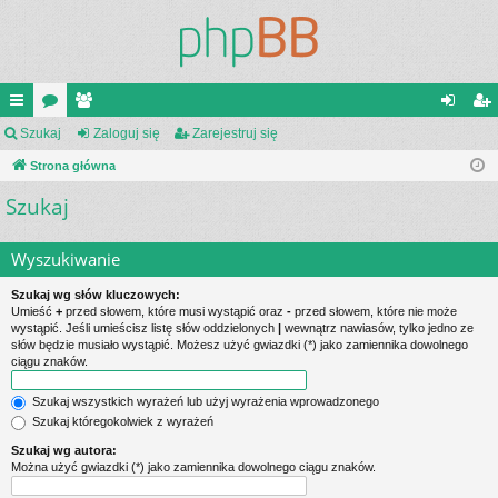
ię
Szukaj
or
ży
Zaloguj się
Zarejestruj się
al
ar
ce
Strona główna
a
tk
og
ej
Szukaj
j
o
uj
es
…
w
si
tru
Wyszukiwanie
ni
ę
j
Szukaj wg słów kluczowych:
cy
si
Umieść
+
przed słowem, które musi wystąpić oraz
-
przed słowem, które nie może
wystąpić. Jeśli umieścisz listę słów oddzielonych
|
wewnątrz nawiasów, tylko jedno ze
ę
słów będzie musiało wystąpić. Możesz użyć gwiazdki (*) jako zamiennika dowolnego
ciągu znaków.
Szukaj wszystkich wyrażeń lub użyj wyrażenia wprowadzonego
Szukaj któregokolwiek z wyrażeń
Szukaj wg autora:
Można użyć gwiazdki (*) jako zamiennika dowolnego ciągu znaków.