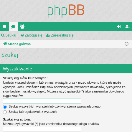
ię
Szukaj
or
ży
Zaloguj się
Zarejestruj się
al
ar
ce
Strona główna
a
tk
og
ej
Szukaj
j
o
uj
es
…
w
si
tru
Wyszukiwanie
ni
ę
j
Szukaj wg słów kluczowych:
cy
si
Umieść
+
przed słowem, które musi wystąpić oraz
-
przed słowem, które nie może
wystąpić. Jeśli umieścisz listę słów oddzielonych
|
wewnątrz nawiasów, tylko jedno ze
ę
słów będzie musiało wystąpić. Możesz użyć gwiazdki (*) jako zamiennika dowolnego
ciągu znaków.
Szukaj wszystkich wyrażeń lub użyj wyrażenia wprowadzonego
Szukaj któregokolwiek z wyrażeń
Szukaj wg autora:
Można użyć gwiazdki (*) jako zamiennika dowolnego ciągu znaków.