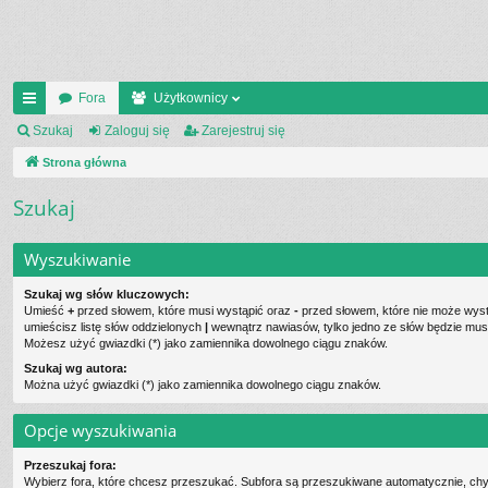
Fora
Użytkownicy
ię
Szukaj
Zaloguj się
Zarejestruj się
ce
Strona główna
j
Szukaj
…
Wyszukiwanie
Szukaj wg słów kluczowych:
Umieść
+
przed słowem, które musi wystąpić oraz
-
przed słowem, które nie może wystą
umieścisz listę słów oddzielonych
|
wewnątrz nawiasów, tylko jedno ze słów będzie musi
Możesz użyć gwiazdki (*) jako zamiennika dowolnego ciągu znaków.
Szukaj wg autora:
Można użyć gwiazdki (*) jako zamiennika dowolnego ciągu znaków.
Opcje wyszukiwania
Przeszukaj fora:
Wybierz fora, które chcesz przeszukać. Subfora są przeszukiwane automatycznie, chy