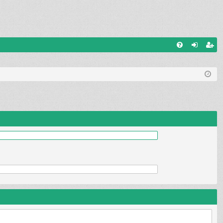
W
FA
al
ar
Q
og
ej
uj
es
si
tru
ę
j
si
ę