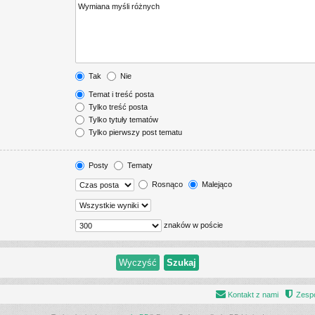
Tak
Nie
Temat i treść posta
Tylko treść posta
Tylko tytuły tematów
Tylko pierwszy post tematu
Posty
Tematy
Rosnąco
Malejąco
znaków w poście
Kontakt z nami
Zespó