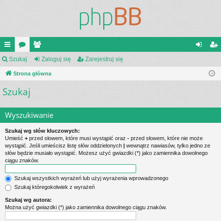
ię
Szukaj
or
ży
Zaloguj się
Zarejestruj się
al
ar
ce
Strona główna
a
tk
og
ej
Szukaj
j
o
uj
es
…
w
si
tru
Wyszukiwanie
ni
ę
j
Szukaj wg słów kluczowych:
cy
si
Umieść
+
przed słowem, które musi wystąpić oraz
-
przed słowem, które nie może
wystąpić. Jeśli umieścisz listę słów oddzielonych
|
wewnątrz nawiasów, tylko jedno ze
ę
słów będzie musiało wystąpić. Możesz użyć gwiazdki (*) jako zamiennika dowolnego
ciągu znaków.
Szukaj wszystkich wyrażeń lub użyj wyrażenia wprowadzonego
Szukaj któregokolwiek z wyrażeń
Szukaj wg autora:
Można użyć gwiazdki (*) jako zamiennika dowolnego ciągu znaków.