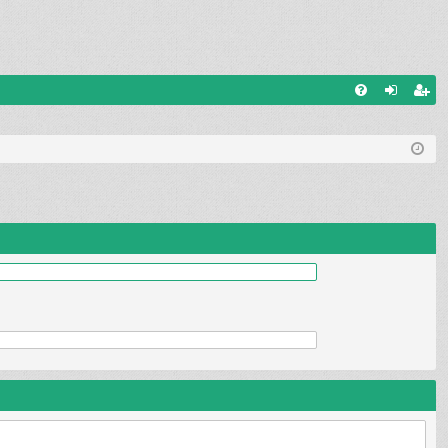
W
FA
al
ar
Q
og
ej
uj
es
si
tru
ę
j
si
ę