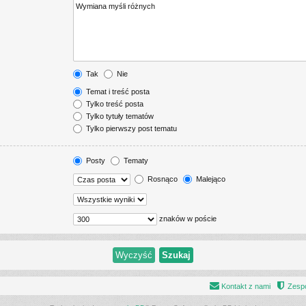
Tak
Nie
Temat i treść posta
Tylko treść posta
Tylko tytuły tematów
Tylko pierwszy post tematu
Posty
Tematy
Rosnąco
Malejąco
znaków w poście
Kontakt z nami
Zespó