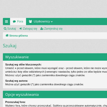
Fora
Użytkownicy
ię
Szukaj
Zaloguj się
Zarejestruj się
ce
Strona główna
j
Szukaj
…
Wyszukiwanie
Szukaj wg słów kluczowych:
Umieść
+
przed słowem, które musi wystąpić oraz
-
przed słowem, które nie może wystą
umieścisz listę słów oddzielonych
|
wewnątrz nawiasów, tylko jedno ze słów będzie musi
Możesz użyć gwiazdki (*) jako zamiennika dowolnego ciągu znaków.
Szukaj wg autora:
Można użyć gwiazdki (*) jako zamiennika dowolnego ciągu znaków.
Opcje wyszukiwania
Przeszukaj fora:
Wybierz fora, które chcesz przeszukać. Subfora są przeszukiwane automatycznie, chy