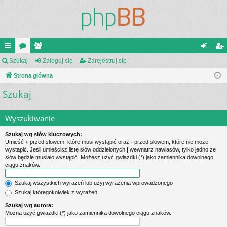
ię
Szukaj
or
ży
Zaloguj się
Zarejestruj się
al
ar
ce
Strona główna
a
tk
og
ej
Szukaj
j
o
uj
es
…
w
si
tru
Wyszukiwanie
ni
ę
j
Szukaj wg słów kluczowych:
cy
si
Umieść
+
przed słowem, które musi wystąpić oraz
-
przed słowem, które nie może
wystąpić. Jeśli umieścisz listę słów oddzielonych
|
wewnątrz nawiasów, tylko jedno ze
ę
słów będzie musiało wystąpić. Możesz użyć gwiazdki (*) jako zamiennika dowolnego
ciągu znaków.
Szukaj wszystkich wyrażeń lub użyj wyrażenia wprowadzonego
Szukaj któregokolwiek z wyrażeń
Szukaj wg autora:
Można użyć gwiazdki (*) jako zamiennika dowolnego ciągu znaków.