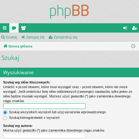
ię
Szukaj
or
ży
Zaloguj się
Zarejestruj się
al
ar
ce
Strona główna
a
tk
og
ej
Szukaj
j
o
uj
es
…
w
si
tru
Wyszukiwanie
ni
ę
j
Szukaj wg słów kluczowych:
cy
si
Umieść
+
przed słowem, które musi wystąpić oraz
-
przed słowem, które nie może
wystąpić. Jeśli umieścisz listę słów oddzielonych
|
wewnątrz nawiasów, tylko jedno ze
ę
słów będzie musiało wystąpić. Możesz użyć gwiazdki (*) jako zamiennika dowolnego
ciągu znaków.
Szukaj wszystkich wyrażeń lub użyj wyrażenia wprowadzonego
Szukaj któregokolwiek z wyrażeń
Szukaj wg autora:
Można użyć gwiazdki (*) jako zamiennika dowolnego ciągu znaków.