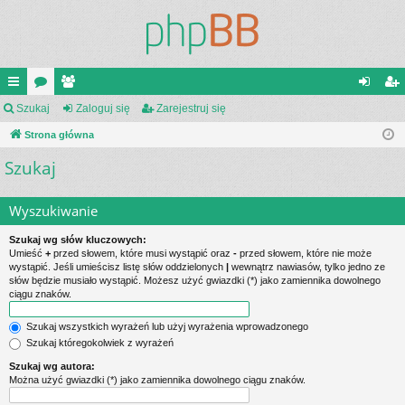
ię
Szukaj
or
ży
Zaloguj się
Zarejestruj się
al
ar
ce
Strona główna
a
tk
og
ej
Szukaj
j
o
uj
es
…
w
si
tru
Wyszukiwanie
ni
ę
j
Szukaj wg słów kluczowych:
cy
si
Umieść
+
przed słowem, które musi wystąpić oraz
-
przed słowem, które nie może
wystąpić. Jeśli umieścisz listę słów oddzielonych
|
wewnątrz nawiasów, tylko jedno ze
ę
słów będzie musiało wystąpić. Możesz użyć gwiazdki (*) jako zamiennika dowolnego
ciągu znaków.
Szukaj wszystkich wyrażeń lub użyj wyrażenia wprowadzonego
Szukaj któregokolwiek z wyrażeń
Szukaj wg autora:
Można użyć gwiazdki (*) jako zamiennika dowolnego ciągu znaków.